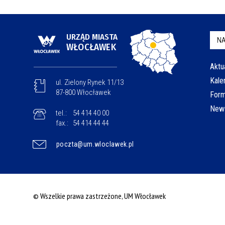
URZĄD MIASTA
NA
WŁOCŁAWEK
Aktu
Kale
ul. Zielony Rynek 11/13
87-800 Włocławek
Form
News
tel.:
54 414 40 00
fax.:
54 414 44 44
poczta@um.wloclawek.pl
© Wszelkie prawa zastrzeżone, UM Włocławek