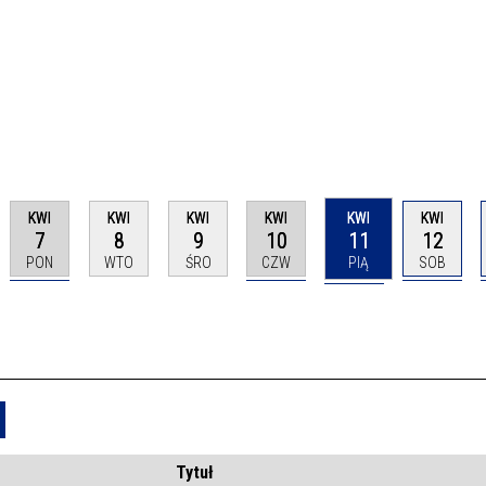
KWI
KWI
KWI
KWI
KWI
KWI
7
8
9
10
11
12
PON
WTO
ŚRO
CZW
PIĄ
SOB
Usuń
Tytuł