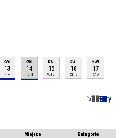
KWI
KWI
KWI
KWI
KWI
13
14
15
16
17
NIE
PON
WTO
ŚRO
CZW
Filtry
Szukana fraza
Kategoria
Miejsce
Kategorie