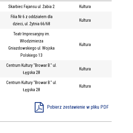
Skarbiec Fajansu ul. Żabia 2
Kultura
Trwające w
—
Filia Nr 6 z oddziałem dla
zakresie
Kultura
dzieci, ul. Żytnia 66/68
Teatr Impresaryjny im.
Miejsce
Włodzimierza
Kultura
Organizator
Gniazdowskiego ul. Wojska
Promowane
Polskiego 13
Centrum Kultury "Browar B." ul.
Kultura
Łęgska 28
Centrum Kultury "Browar B." ul.
Kultura
Łęgska 28
Pobierz zestawienie w pliku PDF