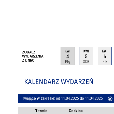
BUDYNKÓW
RADA MIASTA WŁOCŁAWEK
ENERGIA I MOBILNOŚĆ
JAKOŚĆ POWIETRZA WE WŁOCŁAWKU
WYKAZ KONTAKTÓW URZĘDU MIASTA
WŁOCŁAWEK
2026 ROKIEM TADEUSZA REICHSTEINA
WE WŁOCŁAWKU
KWI
KWI
KWI
ZOBACZ
4
5
6
WYDARZENIA
Z DNIA:
PIĄ
SOB
NIE
KALENDARZ WYDARZEŃ
Trwające w zakresie:
od 11.04.2025 do 11.04.2025
ten
Termin
Godzina
filtr