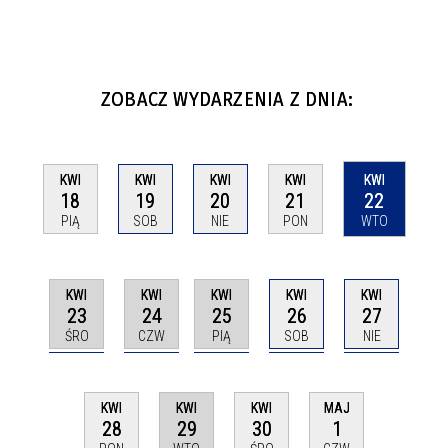
ZOBACZ WYDARZENIA Z DNIA:
KWI
KWI
KWI
KWI
KWI
18
19
20
21
22
PIĄ
SOB
NIE
PON
WTO
KWI
KWI
KWI
KWI
KWI
23
24
25
26
27
ŚRO
CZW
PIĄ
SOB
NIE
KWI
KWI
KWI
MAJ
29
28
30
1