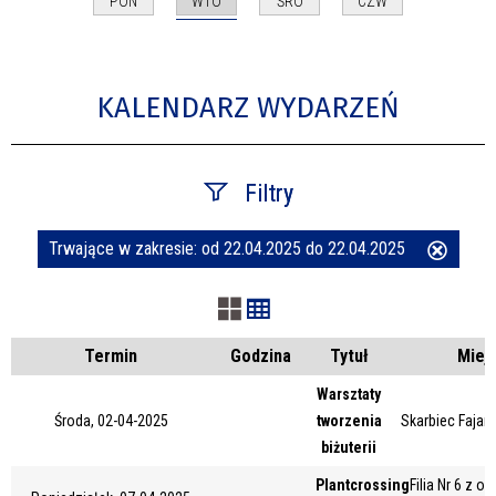
WTO
PON
ŚRO
CZW
KALENDARZ WYDARZEŃ
Filtry
Trwające w zakresie:
od 22.04.2025 do 22.04.2025
Usuń
Szukana fraza
ten
filtr
Kategoria
Termin
Godzina
Tytuł
Miej
Warsztaty
Środa, 02-04-2025
tworzenia
Skarbiec Fajans
Trwające w zakresie
biżuterii
—
Plantcrossing
Filia Nr 6 z o