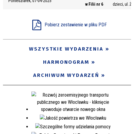
Poniedziałek, 07-04-2025
w Filii nr 6
dzieci, ul. Ż
Miejsce
Pobierz zestawienie w pliku PDF
Organizator
WSZYSTKIE WYDARZENIA
Promowane
HARMONOGRAM
ARCHIWUM WYDARZEŃ