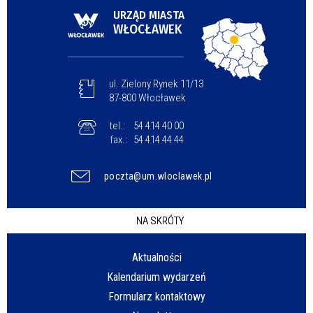
URZĄD MIASTA
WŁOCŁAWEK
ul. Zielony Rynek 11/13
87-800 Włocławek
tel.:
54 414 40 00
fax.:
54 414 44 44
poczta@um.wloclawek.pl
NA SKRÓTY
Aktualności
Kalendarium wydarzeń
Formularz kontaktowy