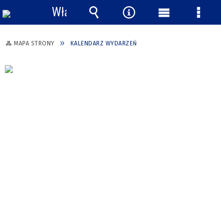
Włącz
powiadomienia
Wyszukiwarka
Narzędzia
Menu
Menu
główne
szcze
MAPA STRONY
KALENDARZ WYDARZEŃ