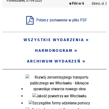
Poniedziałek, 07-04-2025
w Filii nr 6
dzieci, ul. Ż
Miejsce
Pobierz zestawienie w pliku PDF
Organizator
WSZYSTKIE WYDARZENIA
Promowane
HARMONOGRAM
ARCHIWUM WYDARZEŃ