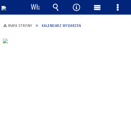
Włącz
powiadomienia
Wyszukiwarka
Narzędzia
Menu
Menu
główne
szcze
MAPA STRONY
KALENDARZ WYDARZEŃ