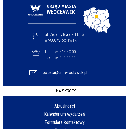
URZĄD MIASTA
WŁOCŁAWEK
ul. Zielony Rynek 11/13
87-800 Włocławek
tel.:
54 414 40 00
fax.:
54 414 44 44
poczta@um.wloclawek.pl
NA SKRÓTY
Aktualności
Kalendarium wydarzeń
Formularz kontaktowy