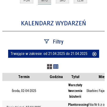
WTO
PON
ŚRO
CZW
KALENDARZ WYDARZEŃ
Filtry
Trwające w zakresie:
od 21.04.2025 do 21.04.2025
Usuń
Szukana fraza
ten
filtr
Kategoria
Termin
Godzina
Tytuł
Miej
Warsztaty
Środa, 02-04-2025
tworzenia
Skarbiec Fajans
Trwające w zakresie
biżuterii
—
Plantcrossing
Filia Nr 6 z o