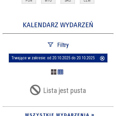
PON
WTO
ŚRO
CZW
KALENDARZ WYDARZEŃ
Filtry
Trwające w zakresie:
od 20.10.2025 do 20.10.2025
Usuń
Szukana fraza
ten
filtr
Kategoria
Lista jest pusta
Trwające w zakresie
—
WSZYSTKIE WYDARZENIA