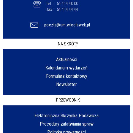
tel.:
54 414 40 00
fax.:
54 414 44 44
poczta@um.wloclawek.pl
NA SKRÓTY
Aktualności
Kalendarium wydarzeń
Formularz kontaktowy
Newsletter
PRZEWODNIK
Elektroniczna Skrzynka Podawcza
Procedury załatwiania spraw
Polityka prywatności