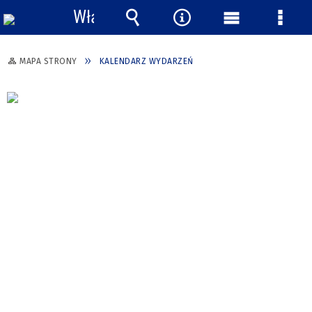
Włącz
powiadomienia
Wyszukiwarka
Narzędzia
Menu
Menu
główne
szcze
MAPA STRONY
KALENDARZ WYDARZEŃ