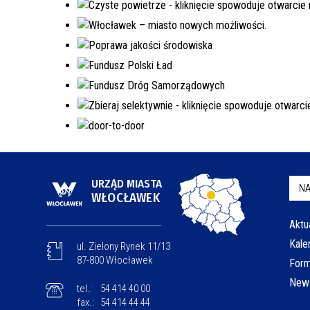
URZĄD MIASTA
NA
WŁOCŁAWEK
Aktu
Kale
ul. Zielony Rynek 11/13
87-800 Włocławek
Form
News
tel.:
54 414 40 00
fax.:
54 414 44 44