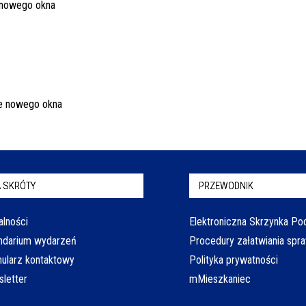
 SKRÓTY
PRZEWODNIK
alności
Elektroniczna Skrzynka P
ndarium wydarzeń
Procedury załatwiania spr
ularz kontaktowy
Polityka prywatności
letter
mMieszkaniec