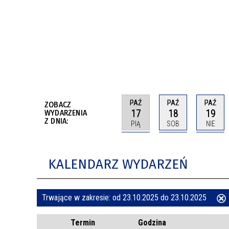
BUDYNKÓW
RADA MIASTA WŁOCŁAWEK
ENERGIA I MOBILNOŚĆ
JAKOŚĆ POWIETRZA WE WŁOCŁAWKU
WYKAZ KONTAKTÓW URZĘDU MIASTA
WŁOCŁAWEK
2026 ROKIEM TADEUSZA REICHSTEINA
WE WŁOCŁAWKU
PAŹ
PAŹ
PAŹ
ZOBACZ
17
18
19
WYDARZENIA
Z DNIA:
PIĄ
SOB
NIE
KALENDARZ WYDARZEŃ
Trwające w zakresie:
od 23.10.2025 do 23.10.2025
ten
Termin
Godzina
filtr