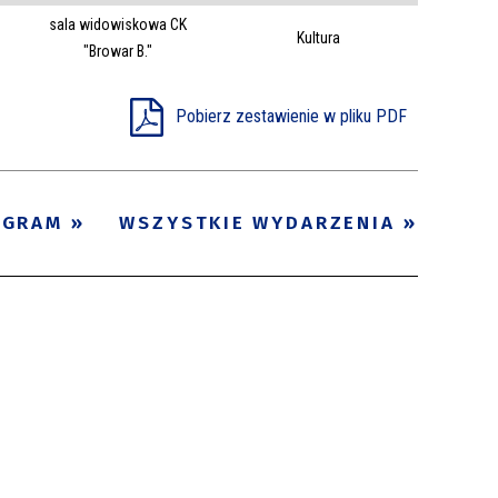
sala widowiskowa CK
Trwające w
Kultura
—
"Browar B."
zakresie
Pobierz zestawienie w pliku PDF
Miejsce
Organizator
Promowane
OGRAM
WSZYSTKIE WYDARZENIA