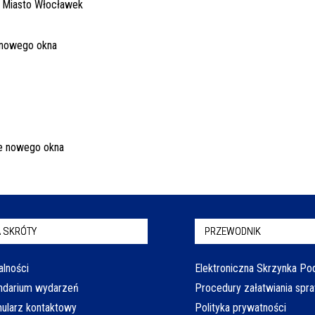
 SKRÓTY
PRZEWODNIK
alności
Elektroniczna Skrzynka P
ndarium wydarzeń
Procedury załatwiania spr
ularz kontaktowy
Polityka prywatności