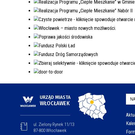
URZĄD MIASTA
NA
WŁOCŁAWEK
Aktu
Kale
ul. Zielony Rynek 11/13
87-800 Włocławek
Form