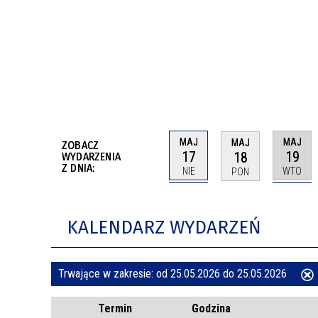
BUDYNKÓW
RADA MIASTA WŁOCŁAWEK
ENERGIA I MOBILNOŚĆ
JAKOŚĆ POWIETRZA WE WŁOCŁAWKU
WYKAZ KONTAKTÓW URZĘDU MIASTA
WŁOCŁAWEK
2026 ROKIEM TADEUSZA REICHSTEINA
WE WŁOCŁAWKU
MAJ
MAJ
MAJ
ZOBACZ
17
19
18
WYDARZENIA
Z DNIA:
NIE
WTO
PON
KALENDARZ WYDARZEŃ
Trwające w zakresie:
od 25.05.2026 do 25.05.2026
ten
Termin
Godzina
filtr