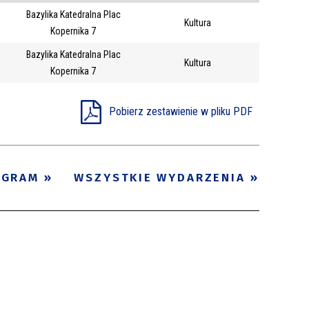
Bazylika Katedralna Plac
Trwające w
Kultura
—
Kopernika 7
zakresie
Bazylika Katedralna Plac
Kultura
Kopernika 7
Miejsce
Organizator
Pobierz zestawienie w pliku PDF
Promowane
OGRAM
WSZYSTKIE WYDARZENIA