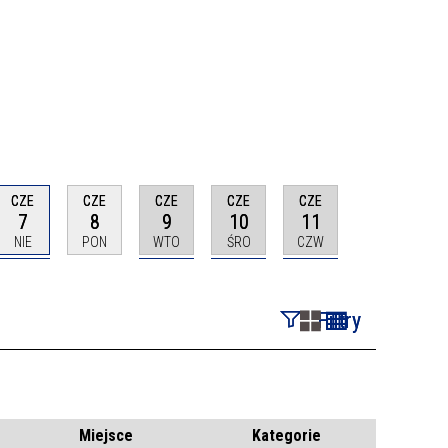
CZE
CZE
CZE
CZE
CZE
7
8
9
10
11
NIE
PON
WTO
ŚRO
CZW
Filtry
Szukana fraza
Kategoria
Miejsce
Kategorie