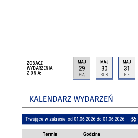
BUDYNKÓW
RADA MIASTA WŁOCŁAWEK
ENERGIA I MOBILNOŚĆ
JAKOŚĆ POWIETRZA WE WŁOCŁAWKU
WYKAZ KONTAKTÓW URZĘDU MIASTA
WŁOCŁAWEK
2026 ROKIEM TADEUSZA REICHSTEINA
WE WŁOCŁAWKU
MAJ
MAJ
MAJ
ZOBACZ
29
30
31
WYDARZENIA
Z DNIA:
PIĄ
SOB
NIE
KALENDARZ WYDARZEŃ
Trwające w zakresie:
od 01.06.2026 do 01.06.2026
ten
Termin
Godzina
filtr