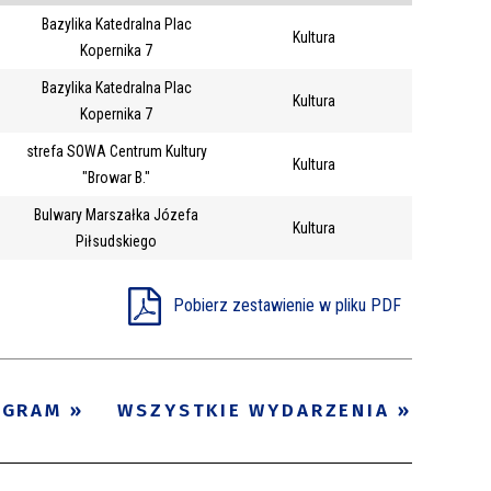
Bazylika Katedralna Plac
Trwające w
Kultura
—
Kopernika 7
zakresie
Bazylika Katedralna Plac
Kultura
Kopernika 7
Miejsce
strefa SOWA Centrum Kultury
Kultura
Organizator
"Browar B."
Promowane
Bulwary Marszałka Józefa
Kultura
Piłsudskiego
Pobierz zestawienie w pliku PDF
OGRAM
WSZYSTKIE WYDARZENIA