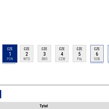
CZE
CZE
CZE
CZE
CZE
CZE
1
2
3
4
5
6
PON
WTO
ŚRO
CZW
PIĄ
SOB
Usuń
Tytuł