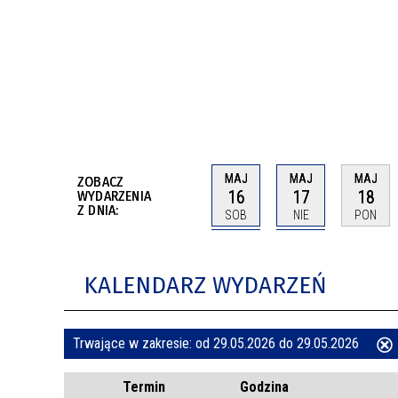
BUDYNKÓW
RADA MIASTA WŁOCŁAWEK
ENERGIA I MOBILNOŚĆ
JAKOŚĆ POWIETRZA WE WŁOCŁAWKU
WYKAZ KONTAKTÓW URZĘDU MIASTA
WŁOCŁAWEK
2026 ROKIEM TADEUSZA REICHSTEINA
WE WŁOCŁAWKU
MAJ
MAJ
MAJ
ZOBACZ
16
17
18
WYDARZENIA
Z DNIA:
SOB
NIE
PON
KALENDARZ WYDARZEŃ
Trwające w zakresie:
od 29.05.2026 do 29.05.2026
ten
Termin
Godzina
filtr