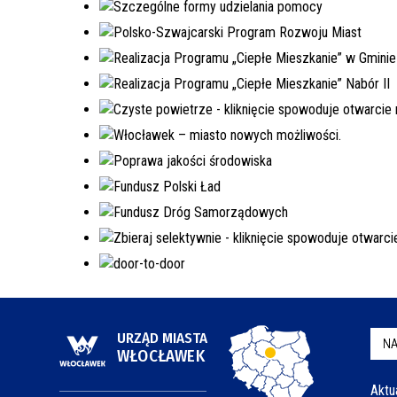
URZĄD MIASTA
NA
WŁOCŁAWEK
Aktu