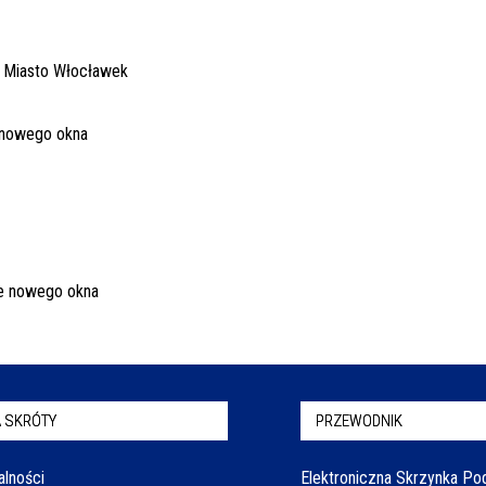
 SKRÓTY
PRZEWODNIK
alności
Elektroniczna Skrzynka P