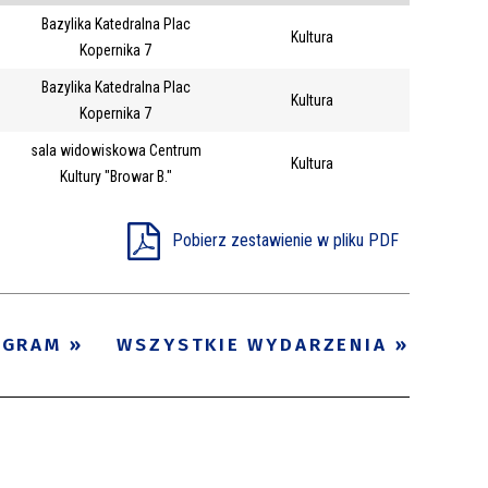
Bazylika Katedralna Plac
Trwające w
Kultura
—
Kopernika 7
zakresie
Bazylika Katedralna Plac
Kultura
Kopernika 7
Miejsce
sala widowiskowa Centrum
Kultura
Organizator
Kultury "Browar B."
Promowane
Pobierz zestawienie w pliku PDF
OGRAM
WSZYSTKIE WYDARZENIA