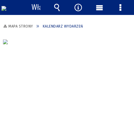
Włącz
powiadomienia
Wyszukiwarka
Narzędzia
Menu
Menu
główne
szcze
MAPA STRONY
KALENDARZ WYDARZEŃ