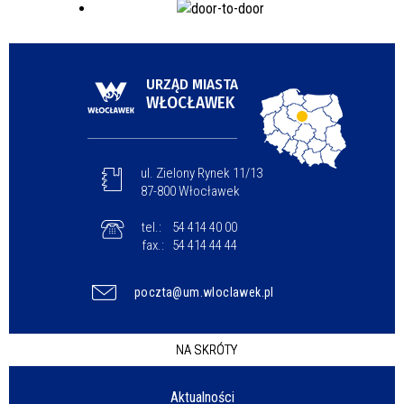
URZĄD MIASTA
WŁOCŁAWEK
ul. Zielony Rynek 11/13
87-800 Włocławek
tel.:
54 414 40 00
fax.:
54 414 44 44
poczta@um.wloclawek.pl
NA SKRÓTY
Aktualności