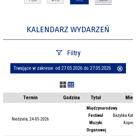
KALENDARZ WYDARZEŃ
Filtry
Trwające w zakresie:
od 27.05.2026 do 27.05.2026
Usuń
Szukana fraza
ten
filtr
Kategoria
Termin
Godzina
Tytuł
Miej
Międzynarodowy
Festiwal
Bazylika Kate
Trwające w zakresie
Niedziela, 24-05-2026
Muzyki
Kopern
Organowej
—