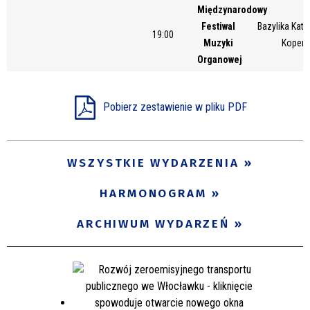
Międzynarodowy
Miejsce
Festiwal
Bazylika Kate
19:00
Muzyki
Kopern
Organowej
Organizator
Pobierz zestawienie w pliku PDF
Promowane
WSZYSTKIE WYDARZENIA
HARMONOGRAM
ARCHIWUM WYDARZEŃ