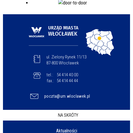
URZĄD MIASTA
WŁOCŁAWEK
ul. Zielony Rynek 11/13
87-800 Włocławek
tel.:
54 414 40 00
fax.:
54 414 44 44
poczta@um.wloclawek.pl
NA SKRÓTY
Aktualności