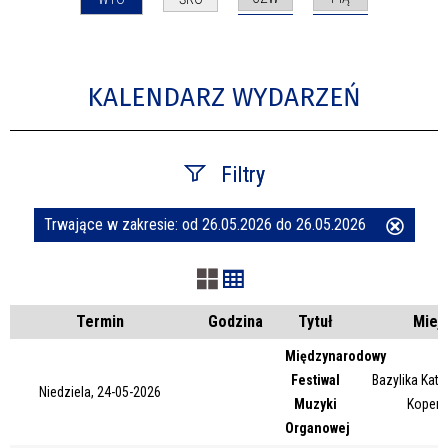
KALENDARZ WYDARZEŃ
Filtry
Trwające w zakresie:
od 26.05.2026 do 26.05.2026
Usuń
Szukana fraza
ten
filtr
Kategoria
Termin
Godzina
Tytuł
Miej
Międzynarodowy
Festiwal
Bazylika Kate
Trwające w zakresie
Niedziela, 24-05-2026
Muzyki
Kopern
Organowej
—