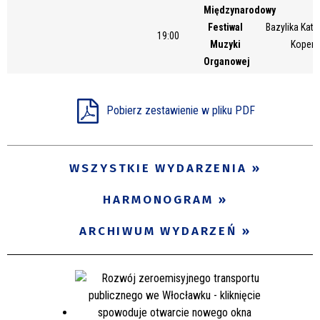
Międzynarodowy
Miejsce
Festiwal
Bazylika Kate
19:00
Muzyki
Kopern
Organowej
Organizator
Pobierz zestawienie w pliku PDF
Promowane
WSZYSTKIE WYDARZENIA
HARMONOGRAM
ARCHIWUM WYDARZEŃ