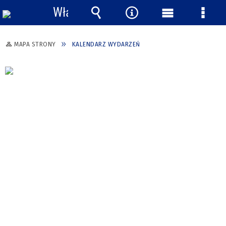
Włącz
powiadomienia
Wyszukiwarka
Narzędzia
Menu
Menu
główne
szcze
MAPA STRONY
KALENDARZ WYDARZEŃ