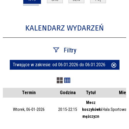
KALENDARZ WYDARZEŃ
Filtry
Trwające w zakresie:
od 06.01.2026 do 06.01.2026
Usuń
Szukana fraza
ten
filtr
Kategoria
Termin
Godzina
Tytuł
Miej
Mecz
Wtorek, 06-01-2026
20:15-22:15
koszykówki
Hala Sportowa 
Trwające w zakresie
mężczyzn
—