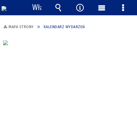
Włącz
powiadomienia
Wyszukiwarka
Narzędzia
Menu
Menu
główne
szcze
MAPA STRONY
KALENDARZ WYDARZEŃ