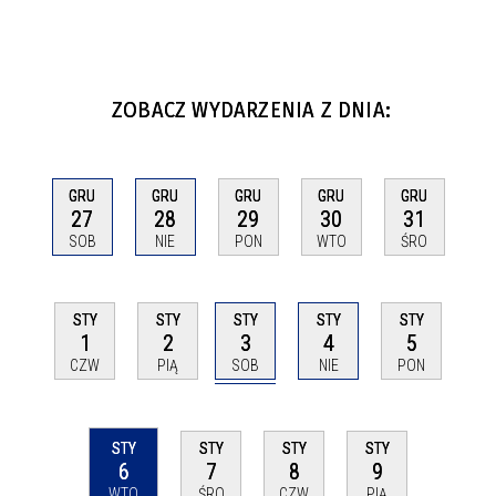
ZOBACZ WYDARZENIA Z DNIA:
GRU
GRU
GRU
GRU
GRU
27
28
29
30
31
SOB
NIE
PON
WTO
ŚRO
STY
STY
STY
STY
STY
3
1
2
4
5
SOB
CZW
PIĄ
NIE
PON
STY
STY
STY
STY
6
7
8
9
WTO
ŚRO
CZW
PIĄ