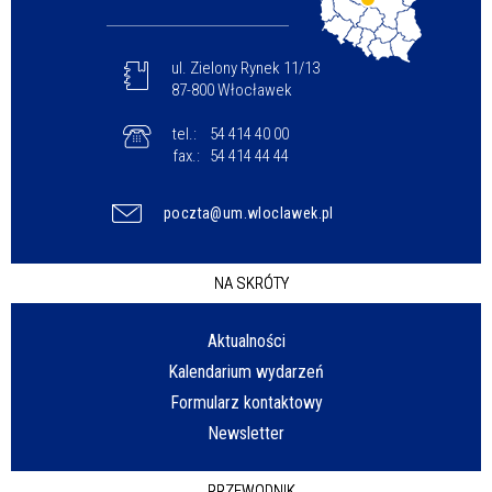
ul. Zielony Rynek 11/13
87-800 Włocławek
tel.:
54 414 40 00
fax.:
54 414 44 44
poczta@um.wloclawek.pl
NA SKRÓTY
Aktualności
Kalendarium wydarzeń
Formularz kontaktowy
Newsletter
PRZEWODNIK