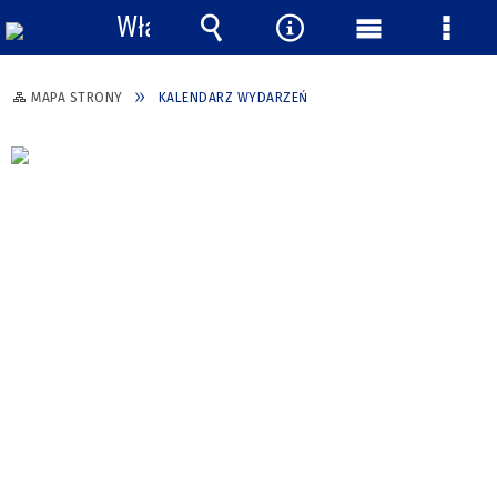
Włącz
powiadomienia
Wyszukiwarka
Narzędzia
Menu
Menu
główne
szcze
MAPA STRONY
KALENDARZ WYDARZEŃ