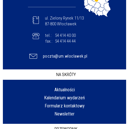
ul. Zielony Rynek 11/13
87-800 Włocławek
tel.:
54 414 40 00
fax.:
54 414 44 44
poczta@um.wloclawek.pl
NA SKRÓTY
Aktualności
Kalendarium wydarzeń
Formularz kontaktowy
Newsletter
PRZEWODNIK