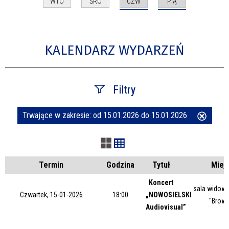
CZW
PIĄ
WTO
ŚRO
KALENDARZ WYDARZEŃ
Filtry
Trwające w zakresie:
od 15.01.2026 do 15.01.2026
Usuń
Szukana fraza
ten
filtr
Kategoria
Termin
Godzina
Tytuł
Miej
Koncert
sala widow
Czwartek, 15-01-2026
18:00
„NOWOSIELSKI
Trwające w zakresie
"Browa
Audiovisual”
—