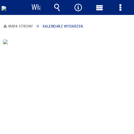
Włącz
powiadomienia
Wyszukiwarka
Narzędzia
Menu
Menu
główne
szcze
MAPA STRONY
KALENDARZ WYDARZEŃ