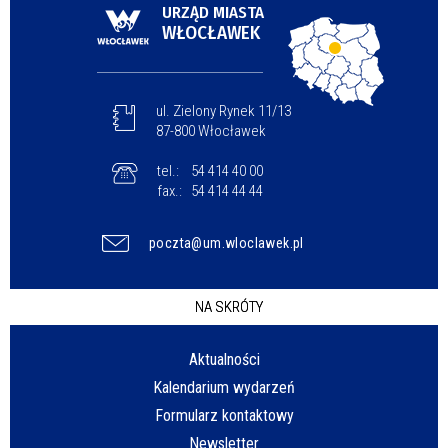
URZĄD MIASTA
WŁOCŁAWEK
ul. Zielony Rynek 11/13
87-800 Włocławek
tel.:
54 414 40 00
fax.:
54 414 44 44
poczta@um.wloclawek.pl
NA SKRÓTY
Aktualności
Kalendarium wydarzeń
Formularz kontaktowy
Newsletter