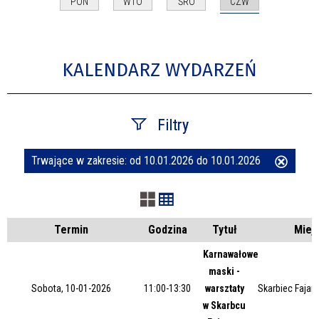
CZW
PON
WTO
ŚRO
KALENDARZ WYDARZEŃ
Filtry
Trwające w zakresie:
od 10.01.2026 do 10.01.2026
Usuń
Szukana fraza
ten
filtr
Kategoria
Termin
Godzina
Tytuł
Miej
Karnawałowe
maski -
Trwające w zakresie
Sobota, 10-01-2026
11:00-13:30
warsztaty
Skarbiec Fajans
w Skarbcu
—