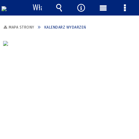
Włącz
powiadomienia
Wyszukiwarka
Narzędzia
Menu
Menu
główne
szcze
MAPA STRONY
KALENDARZ WYDARZEŃ