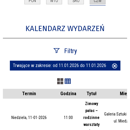
CZW
PON
WTO
ŚRO
KALENDARZ WYDARZEŃ
Filtry
Trwające w zakresie:
od 11.01.2026 do 11.01.2026
Usuń
Szukana fraza
ten
filtr
Kategoria
Termin
Godzina
Tytuł
Miej
Zimowy
pałac –
Trwające w zakresie
Galeria Sztuki
Niedziela, 11-01-2026
11:00
rodzinne
ul. Miedz
warsztaty
—