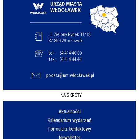
URZĄD MIASTA
WŁOCŁAWEK
ul. Zielony Rynek 11/13
87-800 Włocławek
tel.:
54 414 40 00
fax.:
54 414 44 44
poczta@um.wloclawek.pl
NA SKRÓTY
Aktualności
Kalendarium wydarzeń
Formularz kontaktowy
Newsletter