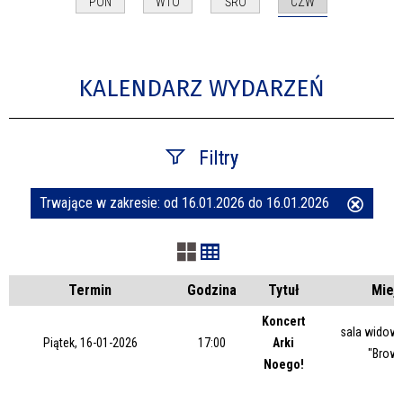
CZW
PON
WTO
ŚRO
KALENDARZ WYDARZEŃ
Filtry
Trwające w zakresie:
od 16.01.2026 do 16.01.2026
Usuń
Szukana fraza
ten
filtr
Kategoria
Termin
Godzina
Tytuł
Miej
Koncert
sala widow
Piątek, 16-01-2026
17:00
Arki
Trwające w zakresie
"Browa
Noego!
—