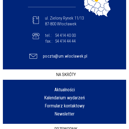
ul. Zielony Rynek 11/13
87-800 Włocławek
tel.:
54 414 40 00
fax.:
54 414 44 44
poczta@um.wloclawek.pl
NA SKRÓTY
Aktualności
Kalendarium wydarzeń
Formularz kontaktowy
Newsletter
PRZEWODNIK