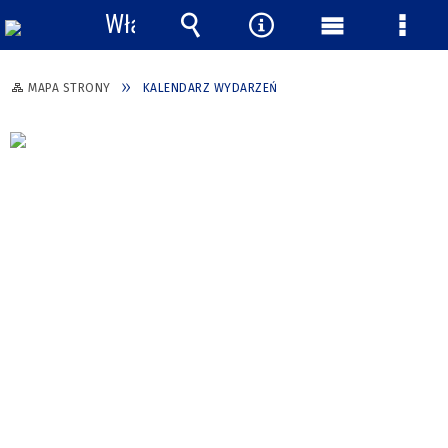
Włącz
powiadomienia
Wyszukiwarka
Narzędzia
Menu
Menu
główne
szcze
MAPA STRONY
KALENDARZ WYDARZEŃ