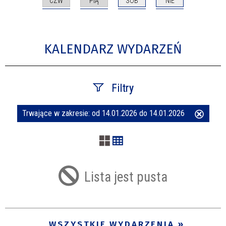
CZW
PIĄ
SOB
NIE
KALENDARZ WYDARZEŃ
Filtry
Trwające w zakresie:
od 14.01.2026 do 14.01.2026
Usuń
Szukana fraza
ten
filtr
Kategoria
Lista jest pusta
Trwające w zakresie
—
WSZYSTKIE WYDARZENIA