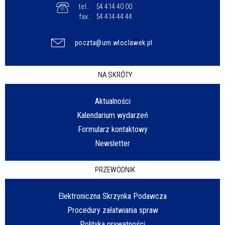
tel.:
54 414 40 00
fax.:
54 414 44 44
poczta@um.wloclawek.pl
NA SKRÓTY
Aktualności
Kalendarium wydarzeń
Formularz kontaktowy
Newsletter
PRZEWODNIK
Elektroniczna Skrzynka Podawcza
Procedury załatwiania spraw
Polityka prywatności