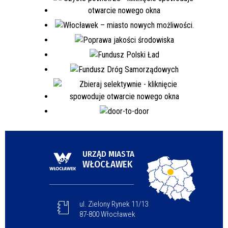
URZĄD MIASTA
WŁOCŁAWEK
ul. Zielony Rynek 11/13
87-800 Włocławek