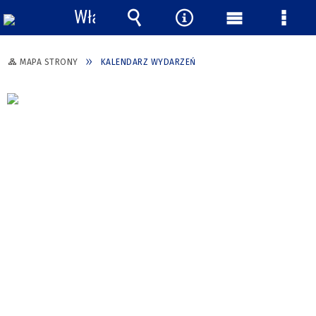
Włącz
powiadomienia
Wyszukiwarka
Narzędzia
Menu
Menu
główne
szcze
MAPA STRONY
KALENDARZ WYDARZEŃ