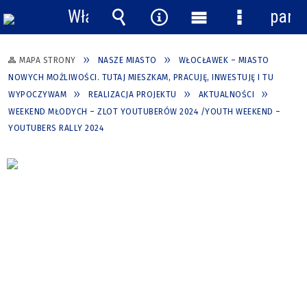
Włącz
pane
powiadomienia
Wyszukiwarka
Narzędzia
Menu
Menu
główne
szczegółow
MAPA STRONY
NASZE MIASTO
WŁOCŁAWEK – MIASTO
NOWYCH MOŻLIWOŚCI. TUTAJ MIESZKAM, PRACUJĘ, INWESTUJĘ I TU
WYPOCZYWAM
REALIZACJA PROJEKTU
AKTUALNOŚCI
WEEKEND MŁODYCH – ZLOT YOUTUBERÓW 2024 /YOUTH WEEKEND –
YOUTUBERS RALLY 2024