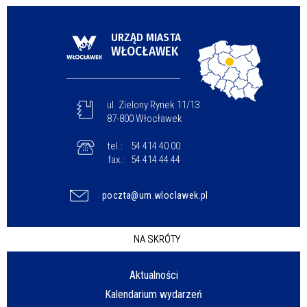
URZĄD MIASTA
WŁOCŁAWEK
ul. Zielony Rynek 11/13
87-800 Włocławek
tel.:
54 414 40 00
fax.:
54 414 44 44
poczta@um.wloclawek.pl
NA SKRÓTY
Aktualności
Kalendarium wydarzeń