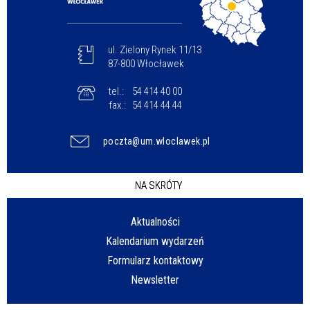
ul. Zielony Rynek 11/13
87-800 Włocławek
tel.:
54 414 40 00
fax.:
54 414 44 44
poczta@um.wloclawek.pl
NA SKRÓTY
Aktualności
Kalendarium wydarzeń
Formularz kontaktowy
Newsletter