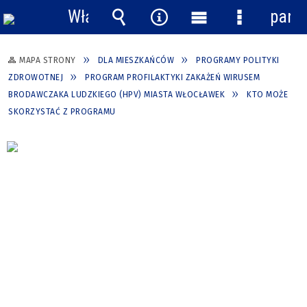
Włącz
pane
powiadomienia
Wyszukiwarka
Narzędzia
Menu
Menu
główne
szczegółow
MAPA STRONY
DLA MIESZKAŃCÓW
PROGRAMY POLITYKI
ZDROWOTNEJ
PROGRAM PROFILAKTYKI ZAKAŻEŃ WIRUSEM
BRODAWCZAKA LUDZKIEGO (HPV) MIASTA WŁOCŁAWEK
KTO MOŻE
SKORZYSTAĆ Z PROGRAMU