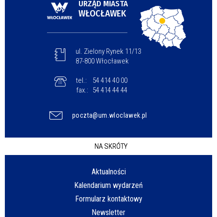
URZĄD MIASTA
WŁOCŁAWEK
ul. Zielony Rynek 11/13
87-800 Włocławek
tel.:
54 414 40 00
fax.:
54 414 44 44
poczta@um.wloclawek.pl
NA SKRÓTY
Aktualności
Kalendarium wydarzeń
Formularz kontaktowy
Newsletter