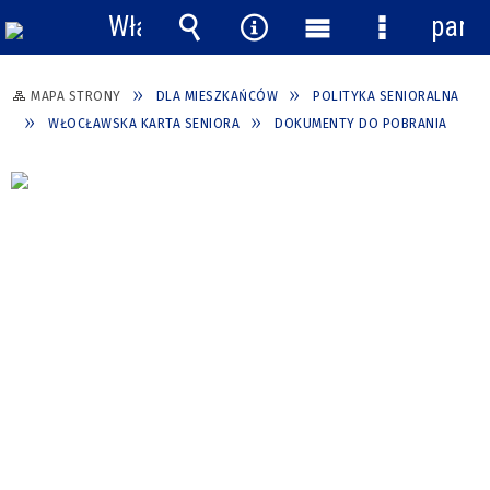
Włącz
pane
powiadomienia
Wyszukiwarka
Narzędzia
Menu
Menu
główne
szczegółow
MAPA STRONY
DLA MIESZKAŃCÓW
POLITYKA SENIORALNA
WŁOCŁAWSKA KARTA SENIORA
DOKUMENTY DO POBRANIA