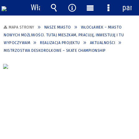
Włącz
pane
powiadomienia
Wyszukiwarka
Narzędzia
Menu
Menu
główne
szczegółow
MAPA STRONY
NASZE MIASTO
WŁOCŁAWEK – MIASTO
NOWYCH MOŻLIWOŚCI. TUTAJ MIESZKAM, PRACUJĘ, INWESTUJĘ I TU
WYPOCZYWAM
REALIZACJA PROJEKTU
AKTUALNOŚCI
MISTRZOSTWA DESKOROLKOWE – SKATE CHAMPIONSHIP