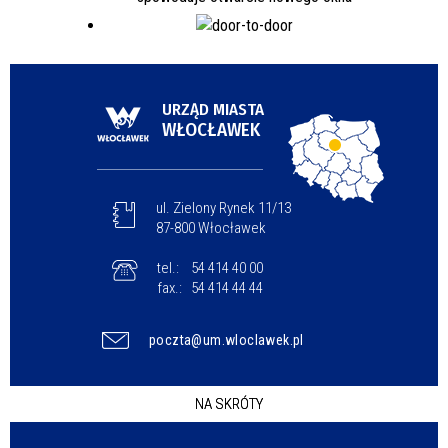
URZĄD MIASTA
WŁOCŁAWEK
ul. Zielony Rynek 11/13
87-800 Włocławek
tel.:
54 414 40 00
fax.:
54 414 44 44
poczta@um.wloclawek.pl
NA SKRÓTY