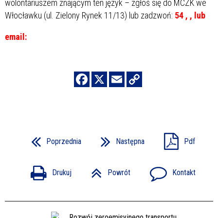
wolontariuszem znającym ten język – zgłoś się do MCZK we
Włocławku (ul. Zielony Rynek 11/13) lub zadzwoń:
54
,
,
lub
email:
Poprzednia
Następna
Pdf
Drukuj
Powrót
Kontakt