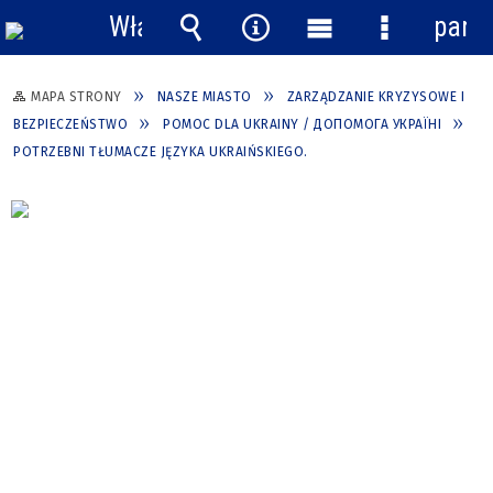
Włącz
pane
powiadomienia
Wyszukiwarka
Narzędzia
Menu
Menu
główne
szczegółow
MAPA STRONY
NASZE MIASTO
ZARZĄDZANIE KRYZYSOWE I
BEZPIECZEŃSTWO
POMOC DLA UKRAINY / ДОПОМОГА УКРАЇНІ
POTRZEBNI TŁUMACZE JĘZYKA UKRAIŃSKIEGO.