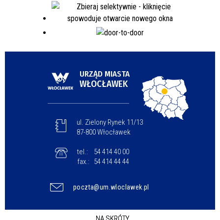
URZĄD MIASTA
WŁOCŁAWEK
ul. Zielony Rynek 11/13
87-800 Włocławek
tel.:
54 414 40 00
fax.:
54 414 44 44
poczta@um.wloclawek.pl
NA SKRÓTY