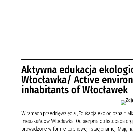
BUDYNKÓW
RADA MIASTA WŁOCŁAWEK
ENERGIA I MOBILNOŚĆ
JAKOŚĆ POWIETRZA WE WŁOCŁAWKU
WYKAZ KONTAKTÓW URZĘDU MIASTA
WŁOCŁAWEK
2026 ROKIEM TADEUSZA REICHSTEINA
WE WŁOCŁAWKU
Aktywna edukacja ekologi
Włocławka/ Active enviro
inhabitants of Włocławek
W ramach przedsięwzięcia „Edukacja ekologiczna = Mi
mieszkańców Włocławka. Od sierpnia do listopada orga
prowadzone w formie terenowej i stacjonarnej. Mają n