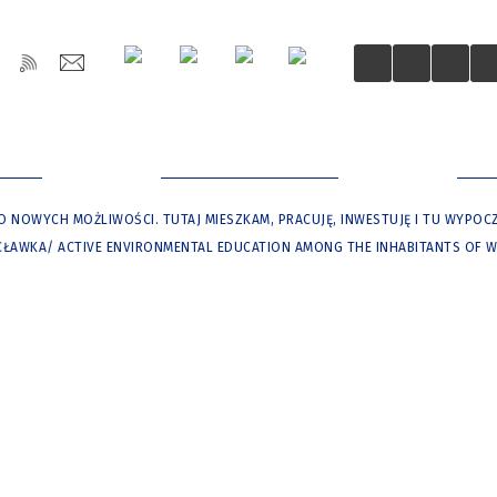
OŚCI
DLA MIESZKAŃCÓW
DLA
 NOWYCH MOŻLIWOŚCI. TUTAJ MIESZKAM, PRACUJĘ, INWESTUJĘ I TU WYPO
AWKA/ ACTIVE ENVIRONMENTAL EDUCATION AMONG THE INHABITANTS OF 