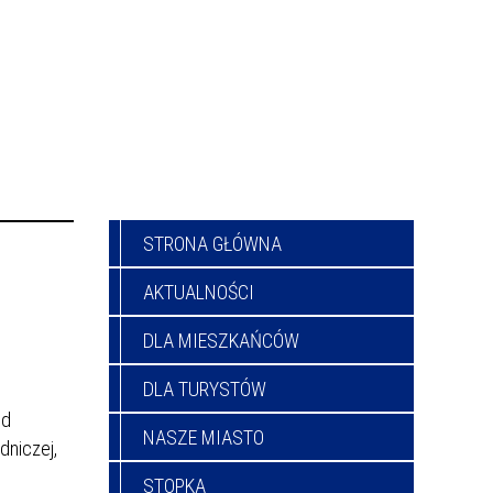
STRONA GŁÓWNA
AKTUALNOŚCI
DLA MIESZKAŃCÓW
DLA TURYSTÓW
ód
NASZE MIASTO
dniczej,
STOPKA