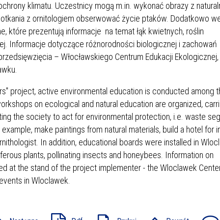
, ochrony klimatu. Uczestnicy mogą m.in. wykonać obrazy z natura
potkania z ornitologiem obserwować życie ptaków. Dodatkowo w
, które prezentują informacje na temat łąk kwietnych, roślin
j. Informacje dotyczące różnorodności biologicznej i zachowań
przedsięwzięcia – Włocławskiego Centrum Edukacji Ekologicznej,
awku.
vers" project, active environmental education is conducted among 
rkshops on ecological and natural education are organized, carri
ting the society to act for environmental protection, i.e. waste se
r example, make paintings from natural materials, build a hotel for i
rnithologist. In addition, educational boards were installed in Wloc
ferous plants, pollinating insects and honeybees. Information on
d at the stand of the project implementer - the Wloclawek Center
 events in Wloclawek.