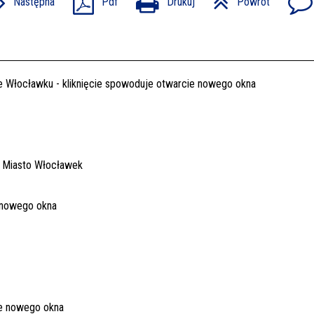
Następna
Pdf
Drukuj
Powrót