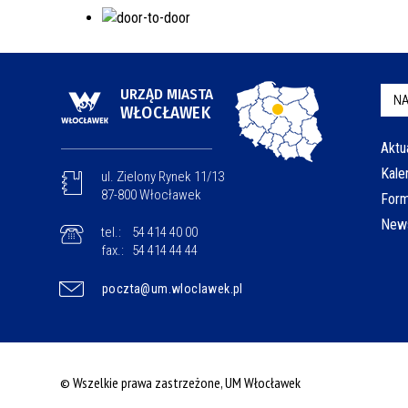
URZĄD MIASTA
NA
WŁOCŁAWEK
Aktu
Kale
ul. Zielony Rynek 11/13
87-800 Włocławek
Form
News
tel.:
54 414 40 00
fax.:
54 414 44 44
poczta@um.wloclawek.pl
© Wszelkie prawa zastrzeżone, UM Włocławek