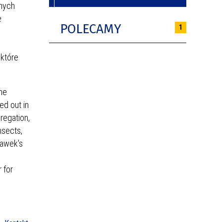
lnych
e
POLECAMY
1
 które
the
ed out in
gregation,
nsects,
lawek's
 for