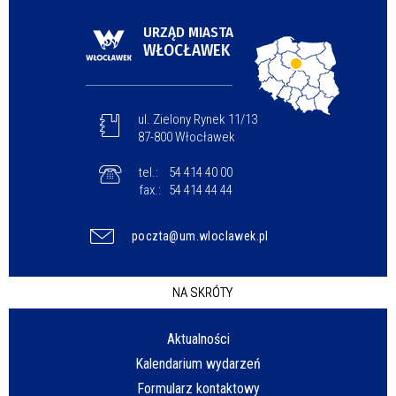
URZĄD MIASTA
WŁOCŁAWEK
ul. Zielony Rynek 11/13
87-800 Włocławek
tel.:
54 414 40 00
fax.:
54 414 44 44
poczta@um.wloclawek.pl
NA SKRÓTY
Aktualności
Kalendarium wydarzeń
Formularz kontaktowy