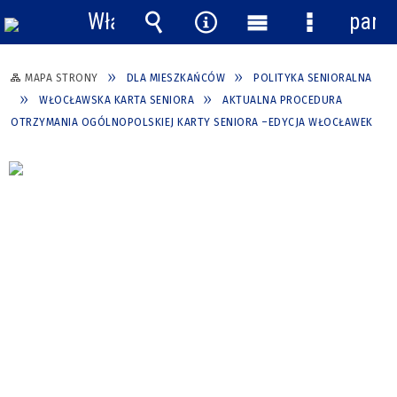
Włącz
pane
powiadomienia
Wyszukiwarka
Narzędzia
Menu
Menu
główne
szczegółow
MAPA STRONY
DLA MIESZKAŃCÓW
POLITYKA SENIORALNA
WŁOCŁAWSKA KARTA SENIORA
AKTUALNA PROCEDURA
OTRZYMANIA OGÓLNOPOLSKIEJ KARTY SENIORA –EDYCJA WŁOCŁAWEK