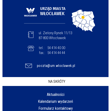
URZĄD MIASTA
WŁOCŁAWEK
ul. Zielony Rynek 11/13
87-800 Włocławek
tel.:
54 414 40 00
fax.:
54 414 44 44
poczta@um.wloclawek.pl
NA SKRÓTY
Aktualności
Kalendarium wydarzeń
Formularz kontaktowy