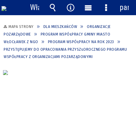
Włącz
pane
powiadomienia
Wyszukiwarka
Narzędzia
Menu
Menu
główne
szczegółow
MAPA STRONY
DLA MIESZKAŃCÓW
ORGANIZACJE
POZARZĄDOWE
PROGRAM WSPÓŁPRACY GMINY MIASTO
WŁOCŁAWEK Z NGO
PROGRAM WSPÓŁPRACY NA ROK 2023
PRZYSTĘPUJEMY DO OPRACOWANIA PRZYSZŁOROCZNEGO PROGRAMU
WSPÓŁPRACY Z ORGANIZACJAMI POZARZĄDOWYMI