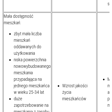
sp
Mała dostępność
mieszkań:
zbyt mała liczba
mieszkań
oddawanych do
użytkowania
niska powierzchnia
nowowybudowanego
mieszkania
przypadająca na
Mi
jednego mieszkańca
Wzrost jakości
mi
w wieku 25-34 lat
życia
ad
duże
mieszkańców
po
zapotrzebowanie na
mi
mieszkania z zasobu