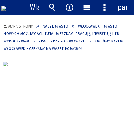
Włącz
pane
powiadomienia
Wyszukiwarka
Narzędzia
Menu
Menu
główne
szczegółow
MAPA STRONY
NASZE MIASTO
WŁOCŁAWEK – MIASTO
NOWYCH MOŻLIWOŚCI. TUTAJ MIESZKAM, PRACUJĘ, INWESTUJĘ I TU
WYPOCZYWAM
PRACE PRZYGOTOWAWCZE
ZMIEŃMY RAZEM
WŁOCŁAWEK - CZEKAMY NA WASZE POMYSŁY!