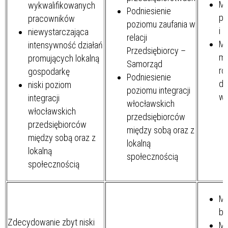
Mi
wykwalifikowanych
Podniesienie
pr
pracowników
poziomu zaufania w
i 
niewystarczająca
relacji
Mi
intensywność działań
Przedsiębiorcy –
mo
promujących lokalną
Samorząd
ro
gospodarkę
Podniesienie
dl
niski poziom
poziomu integracji
ws
integracji
włocławskich
włocławskich
przedsiębiorców
przedsiębiorców
między sobą oraz z
między sobą oraz z
lokalną
lokalną
społecznością
społecznością
Mi
be
Zdecydowanie zbyt niski
Mi