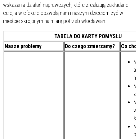
wskazania działań naprawczych, które zrealizują zakładane
cele, a w efekcie pozwolą nam i naszym dzieciom żyć w
mieście skrojonym na miarę potrzeb włocławian.
TABELA DO KARTY POMYSŁU
Nasze problemy
Do czego zmierzamy?
Co chc
Mi
al
me
Mi
zi
Mi
wi
śr
Mi
po