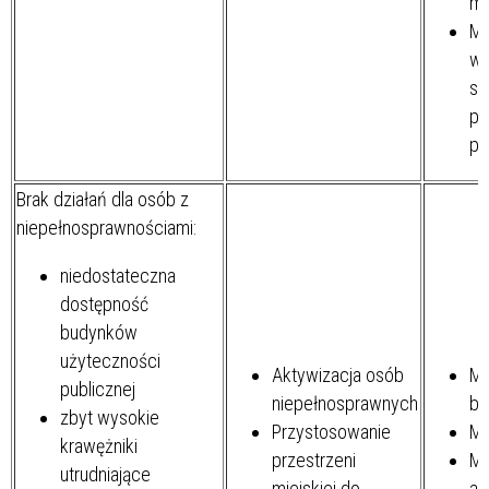
mi
Mi
wy
sw
pr
po
Brak działań dla osób z
niepełnosprawnościami:
niedostateczna
dostępność
budynków
użyteczności
Aktywizacja osób
Mi
publicznej
niepełnosprawnych
be
zbyt wysokie
Przystosowanie
Mi
krawężniki
przestrzeni
Mi
utrudniające
miejskiej do
ak