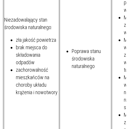
pr
wo
Mi
Niezadowalający stan
zn
środowiska naturalnego:
wy
zła jakość powietrza
Mi
brak miejsca do
ws
Poprawa stanu
składowania
z 
środowiska
odpadów
w 
naturalnego
zachorowalność
tu
mieszkańców na
Mi
choroby układu
wy
krążenia i nowotwory
na
ru
s
Mi
zd