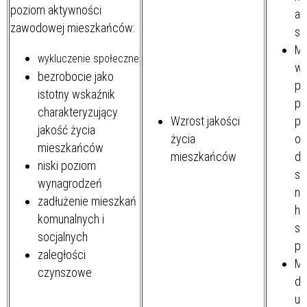
poziom aktywności
ak
zawodowej mieszkańców:
sp
Mi
wykluczenie społeczne
ws
bezrobocie jako
pr
istotny wskaźnik
po
charakteryzujący
Wzrost jakości
pi
jakość życia
życia
od
mieszkańców
mieszkańców
dz
niski poziom
sp
wynagrodzeń
na
zadłużenie mieszkań
his
komunalnych i
sz
socjalnych
po
zaległości
Mi
czynszowe
do
us