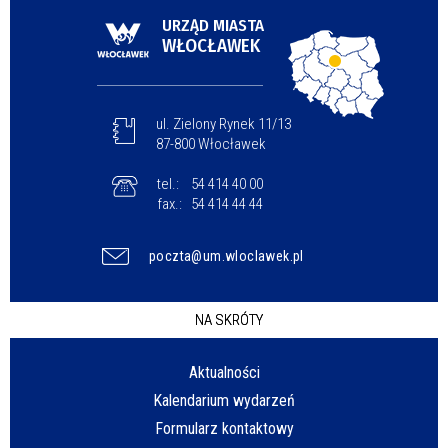
URZĄD MIASTA
WŁOCŁAWEK
ul. Zielony Rynek 11/13
87-800 Włocławek
tel.:
54 414 40 00
fax.:
54 414 44 44
poczta@um.wloclawek.pl
NA SKRÓTY
Aktualności
Kalendarium wydarzeń
Formularz kontaktowy