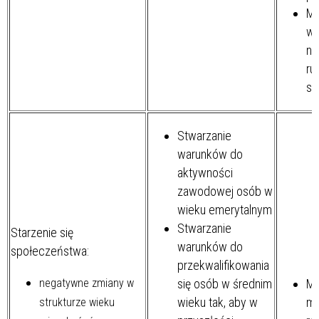
Mi
wy
na
ru
s
Stwarzanie
warunków do
aktywności
zawodowej osób w
wieku emerytalnym
Stwarzanie
Starzenie się
warunków do
społeczeństwa:
przekwalifikowania
negatywne zmiany w
się osób w średnim
Mi
wieku tak, aby w
mo
strukturze wieku