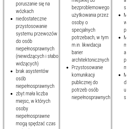
poruszanie się na
bezproblemowego
sp
wózkach
użytkowania przez
Mi
niedostateczne
osoby o
ws
przystosowanie
specjalnych
pr
systemu przewozów
potrzebach, w tym
Mi
do osób
m.in. likwidacja
mi
niepełnosprawnych
barier
ad
(niewidzących i słabo
architektonicznych
po
widzących)
Przystosowanie
mi
brak asystentów
komunikacji
Mi
osób
publicznej do
do
niepełnosprawnych
potrzeb osób
us
zbyt mała liczba
niepełnosprawnych
sp
miejsc, w których
osoby
niepełnosprawne
mogą spędzać czas