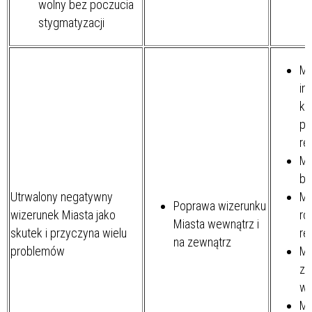
wolny bez poczucia
stygmatyzacji
Mi
in
ku
po
re
Mi
be
Utrwalony negatywny
Mi
Poprawa wizerunku
wizerunek Miasta jako
ro
Miasta wewnątrz i
skutek i przyczyna wielu
re
na zewnątrz
problemów
Mi
zn
wy
Mi