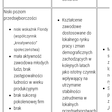
Niski poziom
przedsiębiorczości:
Kształcenie
zawodowe
niski wskaźnik Floridy
dostosowane do
(współczynnik
lokalnego rynku
„kreatywności”
pracy i zmian
Mi
społeczeństwa)
demograficznych
sz
mała aktywność
zachodzących w
zw
zawodowa młodych
kolejnych latach
lo
ludzi, brak
jako istotny czynnik
re
zastępowalności
wpływający na
ry
ludności w wieku
utrzymanie
Sz
produkcyjnym
stabilności
po
brak sukcesji
zatrudnienia w
zm
pokoleniowej firm
lokalnych
„P
brak
przedsiębiorstwach