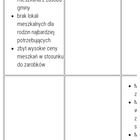
gminy
brak lokali
mieszkalnych dla
rodzin najbardziej
potrzebujących
zbyt wysokie ceny
mieszkań w stosunku
do zarobków
Mi
zi
Mi
ws
z 
sa
Mi