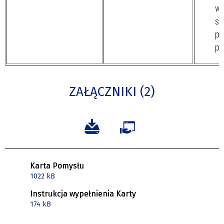
wy
sw
pr
po
ZAŁĄCZNIKI (2)
Karta Pomysłu
1022 kB
Instrukcja wypełnienia Karty
174 kB