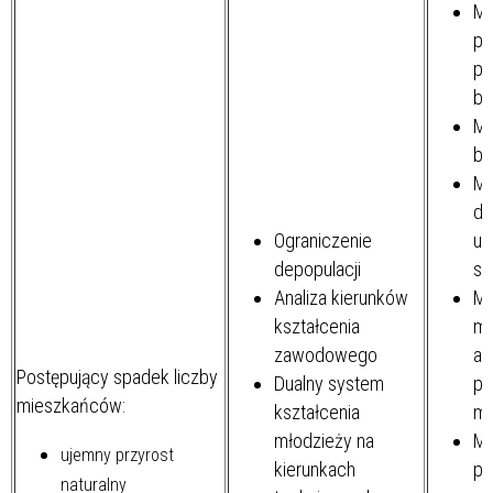
Mi
po
pr
bu
Mi
be
Mi
do
Ograniczenie
us
depopulacji
sp
Analiza kierunków
Mi
kształcenia
mi
zawodowego
ad
Postępujący spadek liczby
Dualny system
po
mieszkańców:
kształcenia
mi
młodzieży na
Mi
ujemny przyrost
kierunkach
pr
naturalny