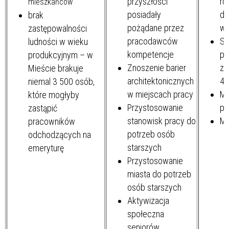
przyszłości
ro
mieszkańców
posiadały
dl
brak
pożądane przez
ws
zastępowalności
pracodawców
Sz
ludności w wieku
kompetencje
po
produkcyjnym – w
Znoszenie barier
zm
Mieście brakuje
architektonicznych
4.
niemal 3 500 osób,
w miejscach pracy
Mi
które mogłyby
Przystosowanie
po
zastąpić
stanowisk pracy do
Mi
pracowników
potrzeb osób
odchodzących na
starszych
emeryturę
Przystosowanie
miasta do potrzeb
osób starszych
Aktywizacja
społeczna
seniorów