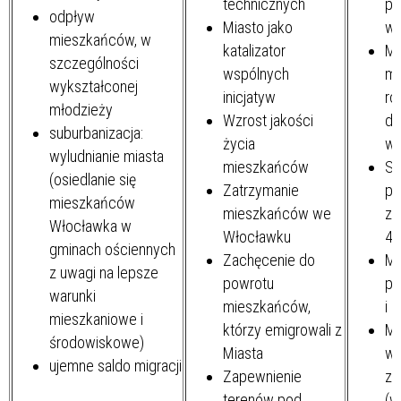
technicznych
pr
odpływ
Miasto jako
w 
mieszkańców, w
katalizator
Mi
szczególności
wspólnych
mo
wykształconej
inicjatyw
ro
młodzieży
Wzrost jakości
dl
suburbanizacja:
życia
ws
wyludnianie miasta
mieszkańców
Sz
(osiedlanie się
Zatrzymanie
po
mieszkańców
mieszkańców we
zm
Włocławka w
Włocławku
4.
gminach ościennych
Zachęcenie do
Mi
z uwagi na lepsze
powrotu
pr
warunki
mieszkańców,
i 
mieszkaniowe i
którzy emigrowali z
Mi
środowiskowe)
Miasta
ws
ujemne saldo migracji
Zapewnienie
z 
terenów pod
(w