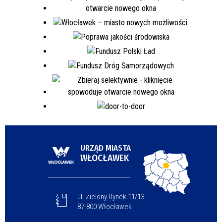
URZĄD MIASTA
WŁOCŁAWEK
ul. Zielony Rynek 11/13
87-800 Włocławek