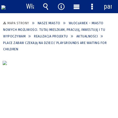
Włącz
pane
powiadomienia
Wyszukiwarka
Narzędzia
Menu
Menu
główne
szczegółow
MAPA STRONY
NASZE MIASTO
WŁOCŁAWEK – MIASTO
NOWYCH MOŻLIWOŚCI. TUTAJ MIESZKAM, PRACUJĘ, INWESTUJĘ I TU
WYPOCZYWAM
REALIZACJA PROJEKTU
AKTUALNOŚCI
PLACE ZABAW CZEKAJĄ NA DZIECI/ PLAYGROUNDS ARE WAITING FOR
CHILDREN