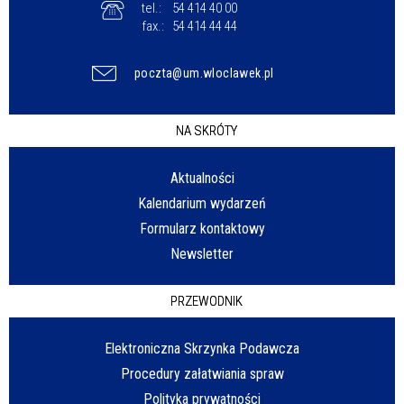
tel.:
54 414 40 00
fax.:
54 414 44 44
poczta@um.wloclawek.pl
NA SKRÓTY
Aktualności
Kalendarium wydarzeń
Formularz kontaktowy
Newsletter
PRZEWODNIK
Elektroniczna Skrzynka Podawcza
Procedury załatwiania spraw
Polityka prywatności