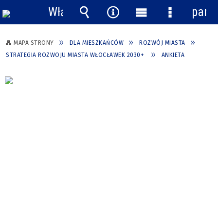
Włącz
pane
powiadomienia
Wyszukiwarka
Narzędzia
Menu
Menu
główne
szczegółow
MAPA STRONY
DLA MIESZKAŃCÓW
ROZWÓJ MIASTA
STRATEGIA ROZWOJU MIASTA WŁOCŁAWEK 2030+
ANKIETA