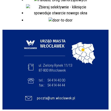
URZĄD MIASTA
WŁOCŁAWEK
ul. Zielony Rynek 11/13
87-800 Włocławek
tel.:
54 414 40 00
fax.:
54 414 44 44
poczta@um.wloclawek.pl