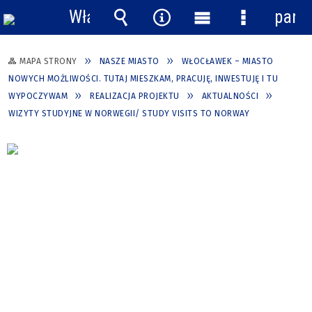
Włącz
pane
powiadomienia
Wyszukiwarka
Narzędzia
Menu
Menu
główne
szczegółow
MAPA STRONY
NASZE MIASTO
WŁOCŁAWEK – MIASTO
NOWYCH MOŻLIWOŚCI. TUTAJ MIESZKAM, PRACUJĘ, INWESTUJĘ I TU
WYPOCZYWAM
REALIZACJA PROJEKTU
AKTUALNOŚCI
WIZYTY STUDYJNE W NORWEGII/ STUDY VISITS TO NORWAY