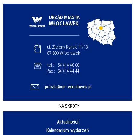
URZĄD MIASTA
WŁOCŁAWEK
ul. Zielony Rynek 11/13
87-800 Włocławek
tel.:
54 414 40 00
fax.:
54 414 44 44
poczta@um.wloclawek.pl
NA SKRÓTY
Aktualności
Kalendarium wydarzeń