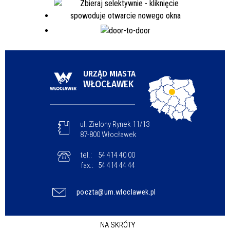
URZĄD MIASTA
WŁOCŁAWEK
ul. Zielony Rynek 11/13
87-800 Włocławek
tel.:
54 414 40 00
fax.:
54 414 44 44
poczta@um.wloclawek.pl
NA SKRÓTY