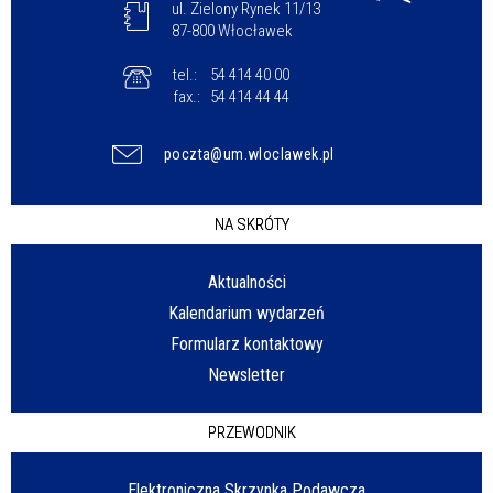
ul. Zielony Rynek 11/13
87-800 Włocławek
tel.:
54 414 40 00
fax.:
54 414 44 44
poczta@um.wloclawek.pl
NA SKRÓTY
Aktualności
Kalendarium wydarzeń
Formularz kontaktowy
Newsletter
PRZEWODNIK
Elektroniczna Skrzynka Podawcza