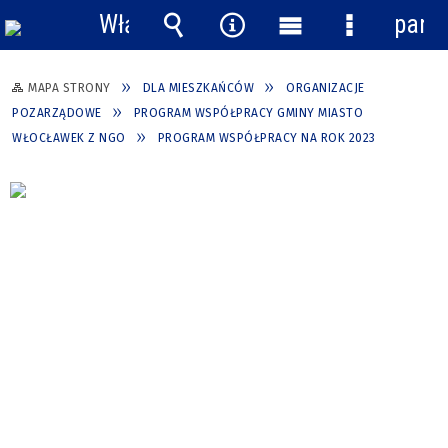
Włącz
pane
powiadomienia
Wyszukiwarka
Narzędzia
Menu
Menu
główne
szczegółow
MAPA STRONY
DLA MIESZKAŃCÓW
ORGANIZACJE
POZARZĄDOWE
PROGRAM WSPÓŁPRACY GMINY MIASTO
WŁOCŁAWEK Z NGO
PROGRAM WSPÓŁPRACY NA ROK 2023