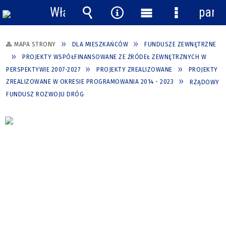
Włącz
pane
powiadomienia
Wyszukiwarka
Narzędzia
Menu
Menu
główne
szczegółow
MAPA STRONY
DLA MIESZKAŃCÓW
FUNDUSZE ZEWNĘTRZNE
PROJEKTY WSPÓŁFINANSOWANE ZE ŹRÓDEŁ ZEWNĘTRZNYCH W
PERSPEKTYWIE 2007-2027
PROJEKTY ZREALIZOWANE
PROJEKTY
ZREALIZOWANE W OKRESIE PROGRAMOWANIA 2014 - 2023
RZĄDOWY
FUNDUSZ ROZWOJU DRÓG