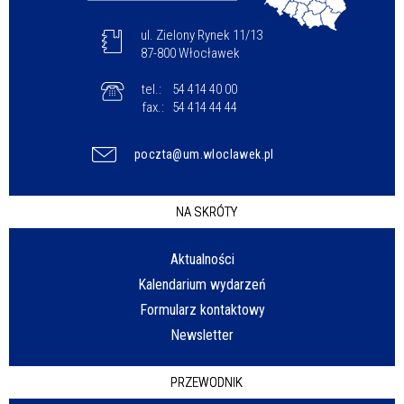
ul. Zielony Rynek 11/13
87-800 Włocławek
tel.:
54 414 40 00
fax.:
54 414 44 44
poczta@um.wloclawek.pl
NA SKRÓTY
Aktualności
Kalendarium wydarzeń
Formularz kontaktowy
Newsletter
PRZEWODNIK