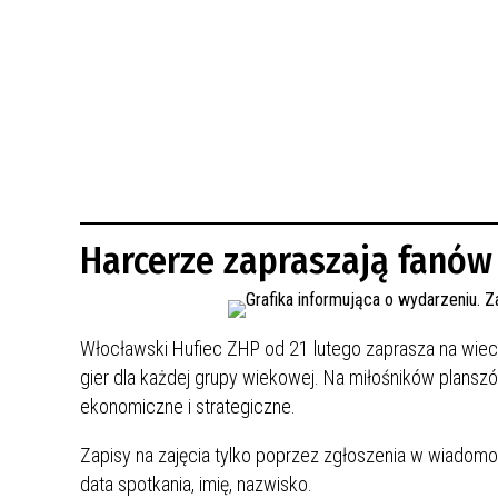
BUDYNKÓW
RADA MIASTA WŁOCŁAWEK
ENERGIA I MOBILNOŚĆ
JAKOŚĆ POWIETRZA WE WŁOCŁAWKU
WYKAZ KONTAKTÓW URZĘDU MIASTA
WŁOCŁAWEK
2026 ROKIEM TADEUSZA REICHSTEINA
WE WŁOCŁAWKU
Harcerze zapraszają fanó
Włocławski Hufiec ZHP od 21 lutego zaprasza na wiec
gier dla każdej grupy wiekowej. Na miłośników plansz
ekonomiczne i strategiczne.
Zapisy na zajęcia tylko poprzez zgłoszenia w wiadomo
data spotkania, imię, nazwisko.