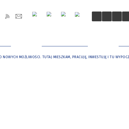
OŚCI
DLA MIESZKAŃCÓW
DLA
 NOWYCH MOŻLIWOŚCI. TUTAJ MIESZKAM, PRACUJĘ, INWESTUJĘ I TU WYPO