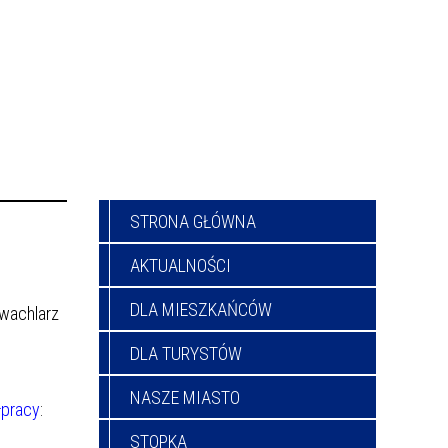
STRONA GŁÓWNA
AKTUALNOŚCI
DLA MIESZKAŃCÓW
 wachlarz
DLA TURYSTÓW
NASZE MIASTO
łpracy
:
STOPKA