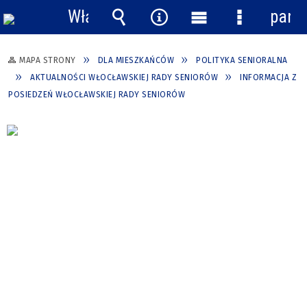
Włącz
pane
powiadomienia
Wyszukiwarka
Narzędzia
Menu
Menu
główne
szczegółow
MAPA STRONY
DLA MIESZKAŃCÓW
POLITYKA SENIORALNA
AKTUALNOŚCI WŁOCŁAWSKIEJ RADY SENIORÓW
INFORMACJA Z
POSIEDZEŃ WŁOCŁAWSKIEJ RADY SENIORÓW