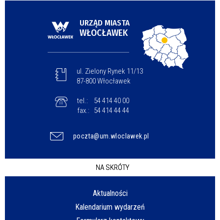
URZĄD MIASTA
WŁOCŁAWEK
ul. Zielony Rynek 11/13
87-800 Włocławek
tel.:
54 414 40 00
fax.:
54 414 44 44
poczta@um.wloclawek.pl
NA SKRÓTY
Aktualności
Kalendarium wydarzeń