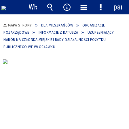
Włącz
pane
powiadomienia
Wyszukiwarka
Narzędzia
Menu
Menu
główne
szczegółow
MAPA STRONY
DLA MIESZKAŃCÓW
ORGANIZACJE
POZARZĄDOWE
INFORMACJE Z RATUSZA
UZUPEŁNIAJĄCY
NABÓR NA CZŁONKA MIEJSKIEJ RADY DZIAŁALNOŚCI POŻYTKU
PUBLICZNEGO WE WŁOCŁAWKU