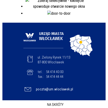
URZĄD MIASTA
WŁOCŁAWEK
ul. Zielony Rynek 11/13
87-800 Włocławek
tel.:
54 414 40 00
fax.:
54 414 44 44
poczta@um.wloclawek.pl
NA SKRÓTY