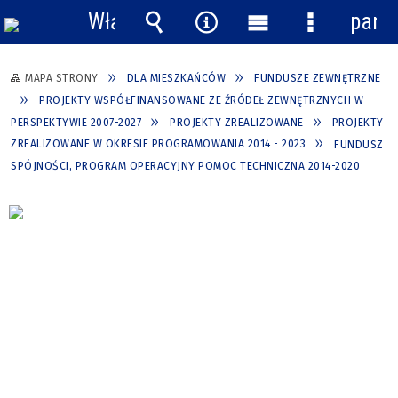
Włącz
pane
powiadomienia
Wyszukiwarka
Narzędzia
Menu
Menu
główne
szczegółow
MAPA STRONY
DLA MIESZKAŃCÓW
FUNDUSZE ZEWNĘTRZNE
PROJEKTY WSPÓŁFINANSOWANE ZE ŹRÓDEŁ ZEWNĘTRZNYCH W
PERSPEKTYWIE 2007-2027
PROJEKTY ZREALIZOWANE
PROJEKTY
ZREALIZOWANE W OKRESIE PROGRAMOWANIA 2014 - 2023
FUNDUSZ
SPÓJNOŚCI, PROGRAM OPERACYJNY POMOC TECHNICZNA 2014-2020