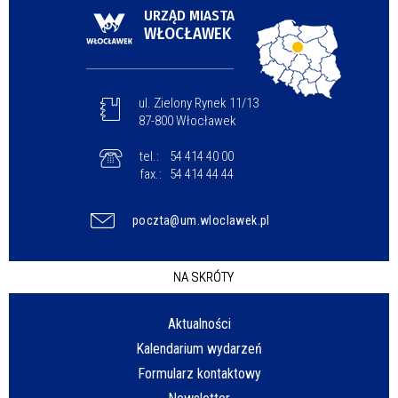
URZĄD MIASTA
WŁOCŁAWEK
ul. Zielony Rynek 11/13
87-800 Włocławek
tel.:
54 414 40 00
fax.:
54 414 44 44
poczta@um.wloclawek.pl
NA SKRÓTY
Aktualności
Kalendarium wydarzeń
Formularz kontaktowy