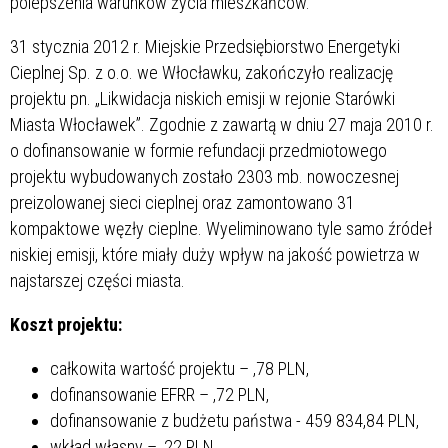
polepszenia warunków życia mieszkańców.
31 stycznia 2012 r. Miejskie Przedsiębiorstwo Energetyki
Cieplnej Sp. z o.o. we Włocławku, zakończyło realizację
projektu pn. „Likwidacja niskich emisji w rejonie Starówki
Miasta Włocławek”. Zgodnie z zawartą w dniu 27 maja 2010 r.
o dofinansowanie w formie refundacji przedmiotowego
projektu wybudowanych zostało 2303 mb. nowoczesnej
preizolowanej sieci cieplnej oraz zamontowano 31
kompaktowe węzły cieplne. Wyeliminowano tyle samo źródeł
niskiej emisji, które miały duży wpływ na jakość powietrza w
najstarszej części miasta.
Koszt projektu:
całkowita wartość projektu –
,78 PLN,
dofinansowanie EFRR –
,72 PLN,
dofinansowanie z budżetu państwa - 459 834,84 PLN,
wkład własny –
,22 PLN.