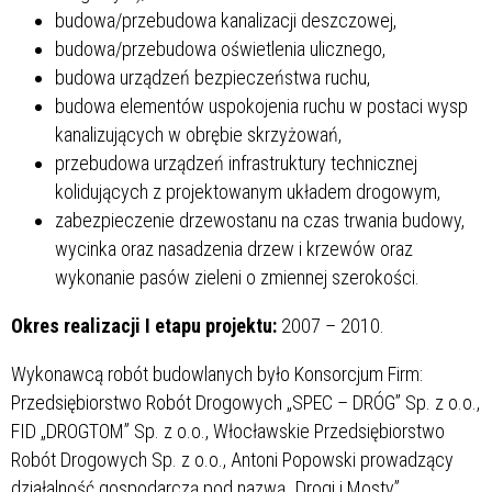
budowa/przebudowa kanalizacji deszczowej,
budowa/przebudowa oświetlenia ulicznego,
budowa urządzeń bezpieczeństwa ruchu,
budowa elementów uspokojenia ruchu w postaci wysp
kanalizujących w obrębie skrzyżowań,
przebudowa urządzeń infrastruktury technicznej
kolidujących z projektowanym układem drogowym,
zabezpieczenie drzewostanu na czas trwania budowy,
wycinka oraz nasadzenia drzew i krzewów oraz
wykonanie pasów zieleni o zmiennej szerokości.
Okres realizacji I etapu projektu:
2007 – 2010.
Wykonawcą robót budowlanych było Konsorcjum Firm:
Przedsiębiorstwo Robót Drogowych „SPEC – DRÓG” Sp. z o.o.,
FID „DROGTOM” Sp. z o.o., Włocławskie Przedsiębiorstwo
Robót Drogowych Sp. z o.o., Antoni Popowski prowadzący
działalność gospodarczą pod nazwą „Drogi i Mosty”.