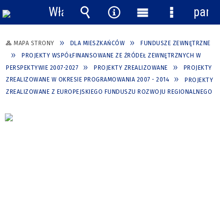
Włącz
pane
powiadomienia
Wyszukiwarka
Narzędzia
Menu
Menu
główne
szczegółow
MAPA STRONY
DLA MIESZKAŃCÓW
FUNDUSZE ZEWNĘTRZNE
PROJEKTY WSPÓŁFINANSOWANE ZE ŹRÓDEŁ ZEWNĘTRZNYCH W
PERSPEKTYWIE 2007-2027
PROJEKTY ZREALIZOWANE
PROJEKTY
ZREALIZOWANE W OKRESIE PROGRAMOWANIA 2007 - 2014
PROJEKTY
ZREALIZOWANE Z EUROPEJSKIEGO FUNDUSZU ROZWOJU REGIONALNEGO