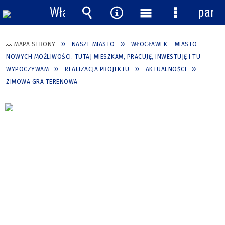
Włącz
pane
powiadomienia
Wyszukiwarka
Narzędzia
Menu
Menu
główne
szczegółow
MAPA STRONY
NASZE MIASTO
WŁOCŁAWEK – MIASTO
NOWYCH MOŻLIWOŚCI. TUTAJ MIESZKAM, PRACUJĘ, INWESTUJĘ I TU
WYPOCZYWAM
REALIZACJA PROJEKTU
AKTUALNOŚCI
ZIMOWA GRA TERENOWA