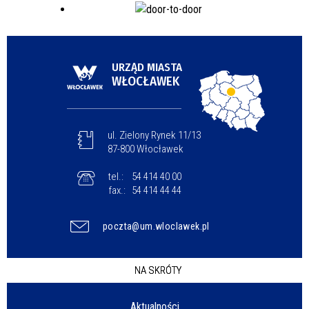
URZĄD MIASTA
WŁOCŁAWEK
ul. Zielony Rynek 11/13
87-800 Włocławek
tel.:
54 414 40 00
fax.:
54 414 44 44
poczta@um.wloclawek.pl
NA SKRÓTY
Aktualności