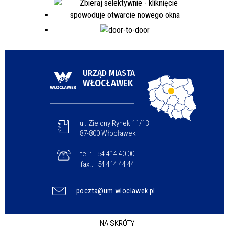
URZĄD MIASTA
WŁOCŁAWEK
ul. Zielony Rynek 11/13
87-800 Włocławek
tel.:
54 414 40 00
fax.:
54 414 44 44
poczta@um.wloclawek.pl
NA SKRÓTY