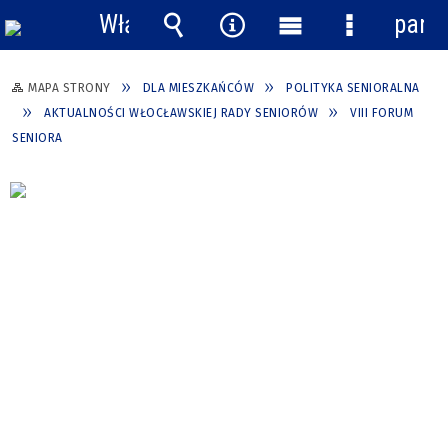
Włącz
pane
powiadomienia
Wyszukiwarka
Narzędzia
Menu
Menu
główne
szczegółow
MAPA STRONY
DLA MIESZKAŃCÓW
POLITYKA SENIORALNA
AKTUALNOŚCI WŁOCŁAWSKIEJ RADY SENIORÓW
VIII FORUM
SENIORA