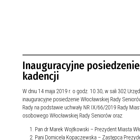
BUDYNKÓW
RADA MIASTA WŁOCŁAWEK
ENERGIA I MOBILNOŚĆ
JAKOŚĆ POWIETRZA WE WŁOCŁAWKU
WYKAZ KONTAKTÓW URZĘDU MIASTA
WŁOCŁAWEK
2026 ROKIEM TADEUSZA REICHSTEINA
WE WŁOCŁAWKU
Inauguracyjne posiedzenie
kadencji
W dniu 14 maja 2019 r. o godz. 10.30, w sali 302 Urzę
inauguracyjne posiedzenie Włocławskiej Rady Senioró
Rady na podstawie uchwały NR IX/66/2019 Rady Miasta
osobowego Włocławskiej Rady Seniorów oraz:
Pan dr Marek Wojtkowski – Prezydent Miasta Wł
Pani Domicela Kopaczewska – Zastępca Prezyde