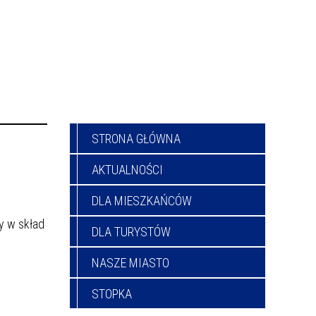
STRONA GŁÓWNA
AKTUALNOŚCI
DLA MIESZKAŃCÓW
y w skład
DLA TURYSTÓW
NASZE MIASTO
STOPKA