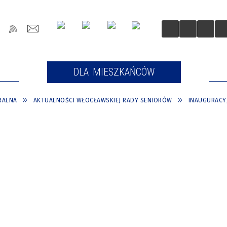
OŚCI
DLA MIESZKAŃCÓW
DLA
RALNA
AKTUALNOŚCI WŁOCŁAWSKIEJ RADY SENIORÓW
INAUGURACYJ