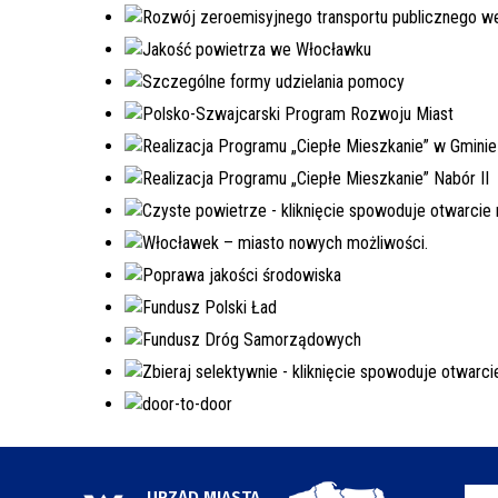
URZĄD MIASTA