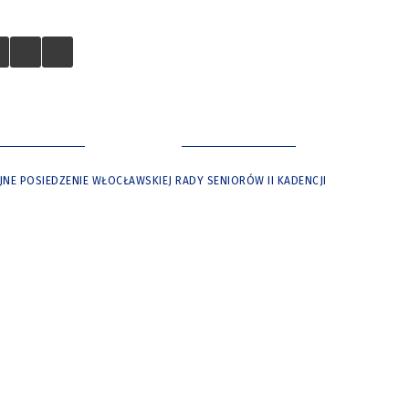
 TURYSTÓW
NASZE MIASTO
NE POSIEDZENIE WŁOCŁAWSKIEJ RADY SENIORÓW II KADENCJI