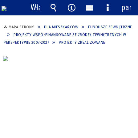
Włącz
pane
powiadomienia
Wyszukiwarka
Narzędzia
Menu
Menu
główne
szczegółow
MAPA STRONY
DLA MIESZKAŃCÓW
FUNDUSZE ZEWNĘTRZNE
PROJEKTY WSPÓŁFINANSOWANE ZE ŹRÓDEŁ ZEWNĘTRZNYCH W
PERSPEKTYWIE 2007-2027
PROJEKTY ZREALIZOWANE