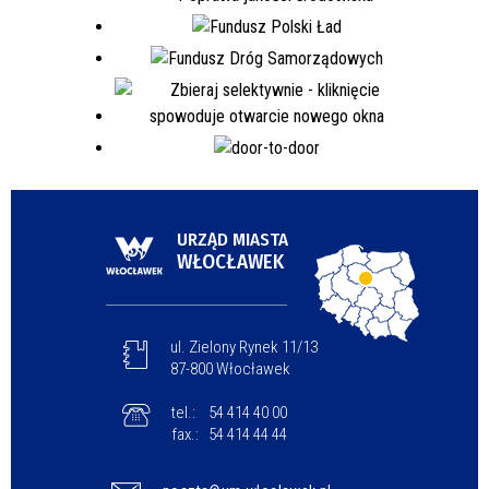
URZĄD MIASTA
WŁOCŁAWEK
ul. Zielony Rynek 11/13
87-800 Włocławek
tel.:
54 414 40 00
fax.:
54 414 44 44