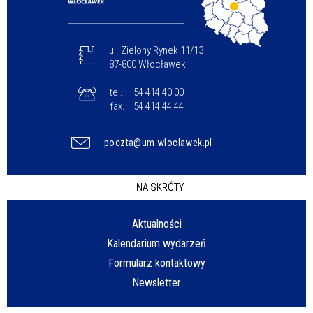
ul. Zielony Rynek 11/13
87-800 Włocławek
tel.:
54 414 40 00
fax.:
54 414 44 44
poczta@um.wloclawek.pl
NA SKRÓTY
Aktualności
Kalendarium wydarzeń
Formularz kontaktowy
Newsletter