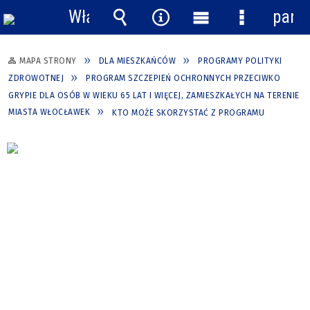
Włącz
pane
powiadomienia
Wyszukiwarka
Narzędzia
Menu
Menu
główne
szczegółow
MAPA STRONY
DLA MIESZKAŃCÓW
PROGRAMY POLITYKI
ZDROWOTNEJ
PROGRAM SZCZEPIEŃ OCHRONNYCH PRZECIWKO
GRYPIE DLA OSÓB W WIEKU 65 LAT I WIĘCEJ, ZAMIESZKAŁYCH NA TERENIE
MIASTA WŁOCŁAWEK
KTO MOŻE SKORZYSTAĆ Z PROGRAMU