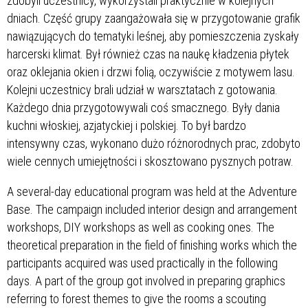
zdobyli uczestnicy, wykorzystali praktycznie w kolejnych
dniach. Część grupy zaangażowała się w przygotowanie grafik
nawiązujących do tematyki leśnej, aby pomieszczenia zyskały
harcerski klimat. Był również czas na naukę kładzenia płytek
oraz oklejania okien i drzwi folią, oczywiście z motywem lasu.
Kolejni uczestnicy brali udział w warsztatach z gotowania.
Każdego dnia przygotowywali coś smacznego. Były dania
kuchni włoskiej, azjatyckiej i polskiej. To był bardzo
intensywny czas, wykonano dużo różnorodnych prac, zdobyto
wiele cennych umiejętności i skosztowano pysznych potraw.
A several-day educational program was held at the Adventure
Base. The campaign included interior design and arrangement
workshops, DIY workshops as well as cooking ones. The
theoretical preparation in the field of finishing works which the
participants acquired was used practically in the following
days. A part of the group got involved in preparing graphics
referring to forest themes to give the rooms a scouting