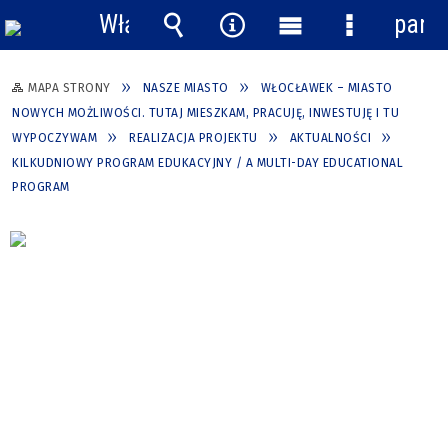
Włącz
pane
powiadomienia
Wyszukiwarka
Narzędzia
Menu
Menu
główne
szczegółow
MAPA STRONY
NASZE MIASTO
WŁOCŁAWEK – MIASTO
NOWYCH MOŻLIWOŚCI. TUTAJ MIESZKAM, PRACUJĘ, INWESTUJĘ I TU
WYPOCZYWAM
REALIZACJA PROJEKTU
AKTUALNOŚCI
KILKUDNIOWY PROGRAM EDUKACYJNY / A MULTI-DAY EDUCATIONAL
PROGRAM