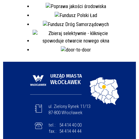
URZĄD MIASTA
WŁOCŁAWEK
ul. Zielony Rynek 11/13
87-800 Włocławek
tel.:
54 414 40 00
fax.:
54 414 44 44