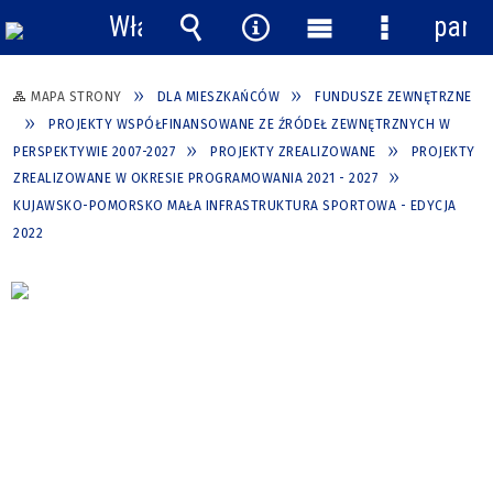
Włącz
pane
powiadomienia
Wyszukiwarka
Narzędzia
Menu
Menu
główne
szczegółow
MAPA STRONY
DLA MIESZKAŃCÓW
FUNDUSZE ZEWNĘTRZNE
PROJEKTY WSPÓŁFINANSOWANE ZE ŹRÓDEŁ ZEWNĘTRZNYCH W
PERSPEKTYWIE 2007-2027
PROJEKTY ZREALIZOWANE
PROJEKTY
ZREALIZOWANE W OKRESIE PROGRAMOWANIA 2021 - 2027
KUJAWSKO-POMORSKO MAŁA INFRASTRUKTURA SPORTOWA - EDYCJA
2022