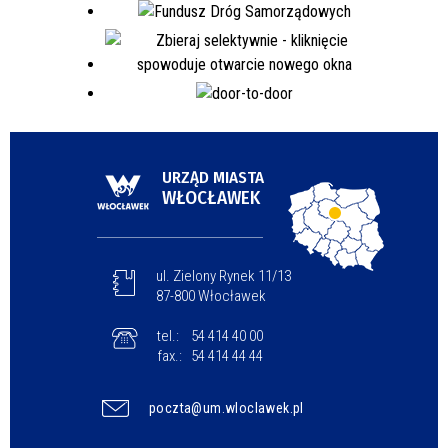
URZĄD MIASTA
WŁOCŁAWEK
ul. Zielony Rynek 11/13
87-800 Włocławek
tel.:
54 414 40 00
fax.:
54 414 44 44
poczta@um.wloclawek.pl