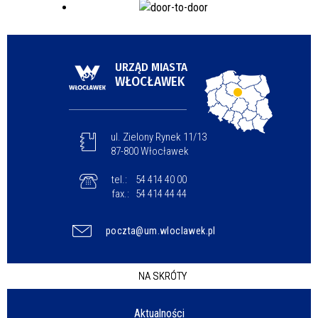
URZĄD MIASTA
WŁOCŁAWEK
ul. Zielony Rynek 11/13
87-800 Włocławek
tel.:
54 414 40 00
fax.:
54 414 44 44
poczta@um.wloclawek.pl
NA SKRÓTY
Aktualności