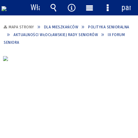
Włącz
pane
powiadomienia
Wyszukiwarka
Narzędzia
Menu
Menu
główne
szczegółow
MAPA STRONY
DLA MIESZKAŃCÓW
POLITYKA SENIORALNA
AKTUALNOŚCI WŁOCŁAWSKIEJ RADY SENIORÓW
IX FORUM
SENIORA