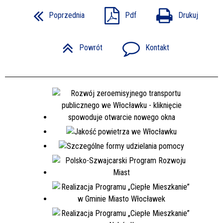
Poprzednia
Pdf
Drukuj
Powrót
Kontakt