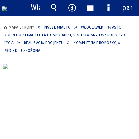
Włącz
pane
powiadomienia
Wyszukiwarka
Narzędzia
Menu
Menu
główne
szczegółow
MAPA STRONY
NASZE MIASTO
WŁOCŁAWEK – MIASTO
DOBREGO KLIMATU DLA GOSPODARKI, ŚRODOWISKA I WYGODNEGO
ŻYCIA
REALIZACJA PROJEKTU
KOMPLETNA PROPOZYCJA
PROJEKTU ZŁOŻONA