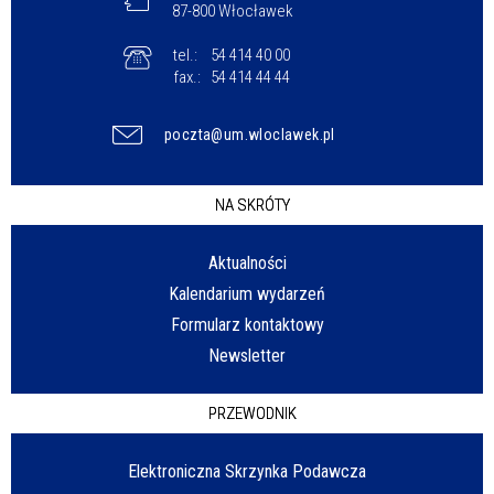
87-800 Włocławek
tel.:
54 414 40 00
fax.:
54 414 44 44
poczta@um.wloclawek.pl
NA SKRÓTY
Aktualności
Kalendarium wydarzeń
Formularz kontaktowy
Newsletter
PRZEWODNIK
Elektroniczna Skrzynka Podawcza