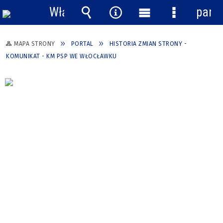
Włącz
pane
powiadomienia
Wyszukiwarka
Narzędzia
Menu
Menu
główne
szczegółow
MAPA STRONY
PORTAL
HISTORIA ZMIAN STRONY -
KOMUNIKAT - KM PSP WE WŁOCŁAWKU