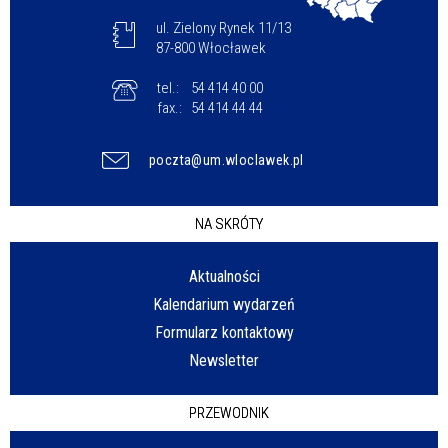
ul. Zielony Rynek 11/13
87-800 Włocławek
tel.:
54 414 40 00
fax.:
54 414 44 44
poczta@um.wloclawek.pl
NA SKRÓTY
Aktualności
Kalendarium wydarzeń
Formularz kontaktowy
Newsletter
PRZEWODNIK