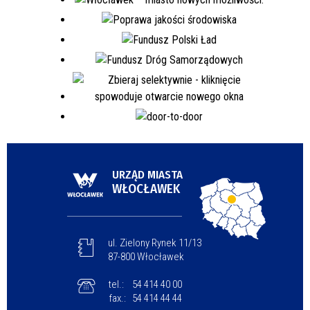
URZĄD MIASTA
WŁOCŁAWEK
ul. Zielony Rynek 11/13
87-800 Włocławek
tel.:
54 414 40 00
fax.:
54 414 44 44