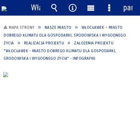
Włącz
pane
powiadomienia
Wyszukiwarka
Narzędzia
Menu
Menu
główne
szczegółow
MAPA STRONY
NASZE MIASTO
WŁOCŁAWEK – MIASTO
DOBREGO KLIMATU DLA GOSPODARKI, ŚRODOWISKA I WYGODNEGO
ŻYCIA
REALIZACJA PROJEKTU
ZAŁOŻENIA PROJEKTU
"WŁOCŁAWEK - MIASTO DOBREGO KLIMATU DLA GOSPODARKI,
ŚRODOWISKA I WYGODNEGO ŻYCIA" - INFOGRAFIKI