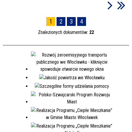
1
2
3
4
Znalezionych dokumentów:
22