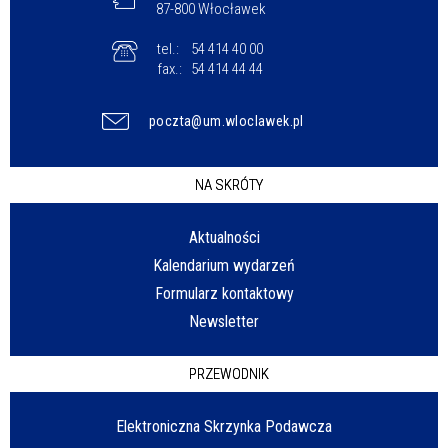
87-800 Włocławek
tel.:
54 414 40 00
fax.:
54 414 44 44
poczta@um.wloclawek.pl
NA SKRÓTY
Aktualności
Kalendarium wydarzeń
Formularz kontaktowy
Newsletter
PRZEWODNIK
Elektroniczna Skrzynka Podawcza