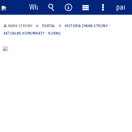
Włącz
pane
powiadomienia
Wyszukiwarka
Narzędzia
Menu
Menu
główne
szczegółow
MAPA STRONY
PORTAL
HISTORIA ZMIAN STRONY -
AKTUALNE KOMUNIKATY - KLIKNIJ