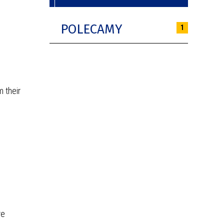
POLECAMY
1
 their
re