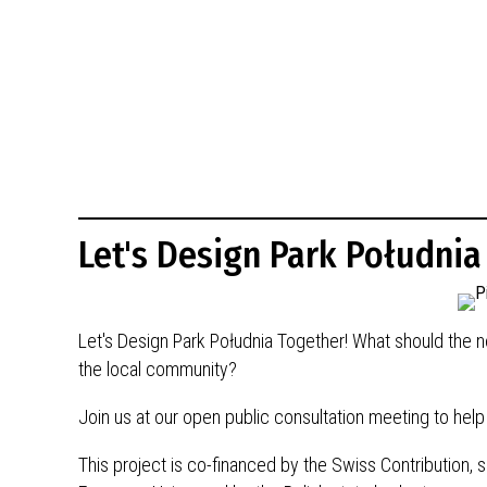
BUDYNKÓW
RADA MIASTA WŁOCŁAWEK
ENERGIA I MOBILNOŚĆ
JAKOŚĆ POWIETRZA WE WŁOCŁAWKU
WYKAZ KONTAKTÓW URZĘDU MIASTA
WŁOCŁAWEK
2026 ROKIEM TADEUSZA REICHSTEINA
WE WŁOCŁAWKU
Let's Design Park Południa
Let's Design Park Południa Together! What should the 
the local community?
Join us at our open public consultation meeting to help
This project is co-financed by the Swiss Contribution, 