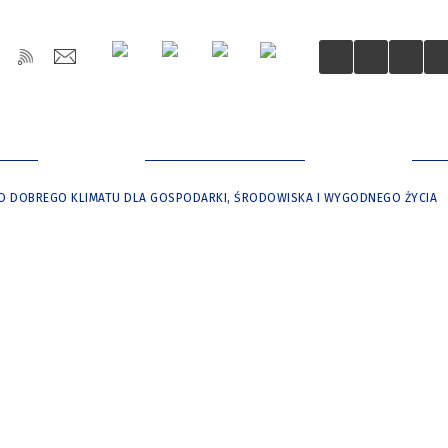
OŚCI
DLA MIESZKAŃCÓW
DLA
O DOBREGO KLIMATU DLA GOSPODARKI, ŚRODOWISKA I WYGODNEGO ŻYCIA