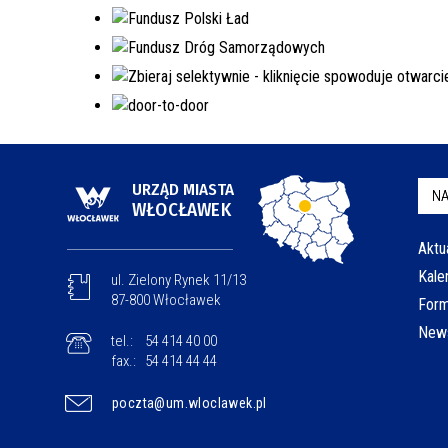
URZĄD MIASTA
NA
WŁOCŁAWEK
Aktu
Kale
ul. Zielony Rynek 11/13
87-800 Włocławek
Form
News
tel.:
54 414 40 00
fax.:
54 414 44 44
poczta@um.wloclawek.pl