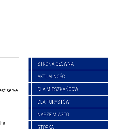
STRONA GŁÓWNA
AKTUALNOŚCI
DLA MIESZKAŃCÓW
est serve
DLA TURYSTÓW
NASZE MIASTO
the
STOPKA