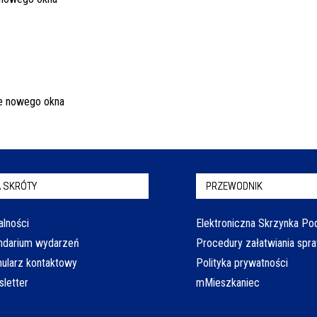
 SKRÓTY
PRZEWODNIK
alności
Elektroniczna Skrzynka P
ndarium wydarzeń
Procedury załatwiania spr
ularz kontaktowy
Polityka prywatności
letter
mMieszkaniec