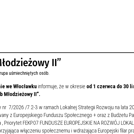
Młodzieżowy II”
nie we Włocławku
informuje, że w okresie
od 1 czerwca do 30 l
b Młodzieżowy II”.
y nr 7/2026 /7.2-3 w ramach Lokalnej Strategii Rozwoju na lata
wany z Europejskiego Funduszu Społecznego + oraz z Budżetu P
a
, Priorytet FEKP.07 FUNDUSZE EUROPEJSKIE NA ROZWÓJ LOKAL
rzyjająca włączeniu społecznemu i wdrażająca Europejski filar p