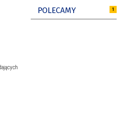
POLECAMY
1
dających