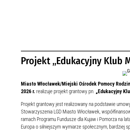
BUDYNKÓW
RADA MIASTA WŁOCŁAWEK
ENERGIA I MOBILNOŚĆ
JAKOŚĆ POWIETRZA WE WŁOCŁAWKU
WYKAZ KONTAKTÓW URZĘDU MIASTA
WŁOCŁAWEK
2026 ROKIEM TADEUSZA REICHSTEINA
WE WŁOCŁAWKU
Projekt „Edukacyjny Klub 
Miasto Włocławek/Miejski Ośrodek Pomocy Rodzi
2026 r.
realizuje projekt grantowy pn.
„Edukacyjny Klu
Projekt grantowy jest realizowany na podstawie umow
Stowarzyszenia LGD Miasto Włocławek, współfinanso
ramach Programu Fundusze dla Kujaw i Pomorza na lat
Europa o silniejszym wymiarze społecznym, bardziej sp