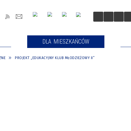
OŚCI
DLA MIESZKAŃCÓW
DLA
ZNE
PROJEKT „EDUKACYJNY KLUB MŁODZIEŻOWY II”