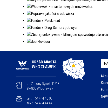
URZĄD MIASTA
NA
WŁOCŁAWEK
Aktu
Kale
ul. Zielony Rynek 11/13
87-800 Włocławek
Form
News
tel.:
54 414 40 00
fax.:
54 414 44 44