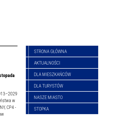
STRONA GŁÓWNA
AKTUALNOŚCI
DLA MIESZKAŃCÓW
istopada
DLA TURYSTÓW
 2013–2029
NASZE MIASTO
aństwa w
NY, CP4 -
STOPKA
raw